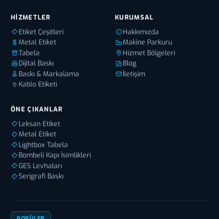
HIZMETLER
KURUMSAL
Etiket Çeşitleri
Hakkımızda
Metal Etiket
Makine Parkuru
Tabela
Hizmet Bölgeleri
Dijital Baskı
Blog
Baskı & Markalama
İletişim
Kablo Etiketi
ÖNE ÇIKANLAR
Leksan Etiket
Metal Etiket
Lightbox Tabela
Bombeli Kapı İsimlikleri
GES Levhaları
Serigrafi Baskı
POPÜLER