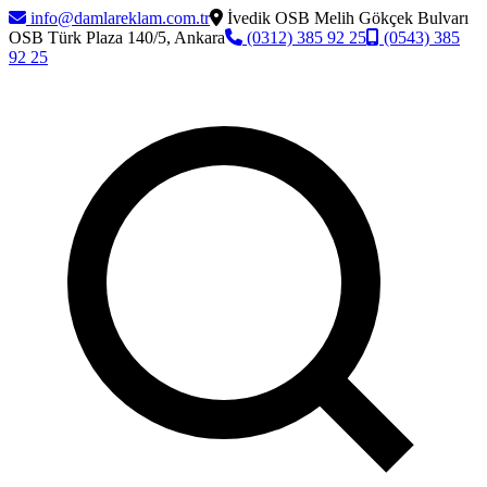
info@damlareklam.com.tr
İvedik OSB Melih Gökçek Bulvarı
OSB Türk Plaza 140/5, Ankara
(0312) 385 92 25
(0543) 385
92 25