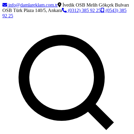
info@damlareklam.com.tr
İvedik OSB Melih Gökçek Bulvarı
OSB Türk Plaza 140/5, Ankara
(0312) 385 92 25
(0543) 385
92 25