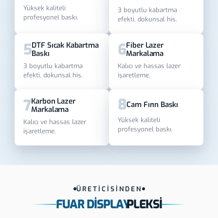
Yüksek kaliteli
3 boyutlu kabartma
profesyonel baskı.
efekti, dokunsal his.
5
6
DTF Sıcak Kabartma
Fiber Lazer
Baskı
Markalama
3 boyutlu kabartma
Kalıcı ve hassas lazer
efekti, dokunsal his.
işaretleme.
8
7
Karbon Lazer
Cam Fırın Baskı
Markalama
Yüksek kaliteli
Kalıcı ve hassas lazer
profesyonel baskı.
işaretleme.
ÜRETİCİSİNDEN
FUAR DISPLAY
PLEKSI