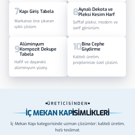
7
8
Aynalı Dekota ve
Kapı Giriş Tabela
Pleksi Kesim Harf
Markanızı öne çıkaran
Şeffaf pleksi, modern ve
ışıklı çözüm.
zarif görünüm.
10
Alüminyum
Bina Cephe
9
Kompozit Dekupe
Giydirme
Tabela
Kaliteli üretim,
Hafif ve dayanıklı
projelerinize özel çözüm.
alüminyum yüzey.
ÜRETİCİSİNDEN
İÇ MEKAN KAPI
İSIMLIKLERI
İç Mekan Kapı kategorisinde uzman çözümler; kaliteli üretim,
hızlı teslimat.