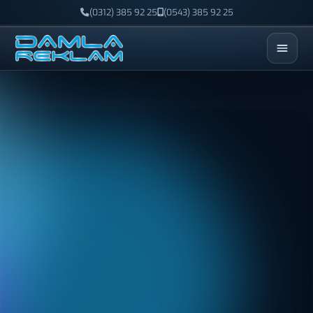
(0312) 385 92 25
(0543) 385 92 25
ESC
KALITE
METAL
ETIKET
Profesyonel metal etiketlerle kurumsal kimliğinizi güçlendirin.
Paslanmaz çelik ve alüminyum seçenekleriyle zarif, prestijli ve
kalıcı bir görünüm sunar. Lazer kazıma ve baskı ile en ince
detaylar bile net şekilde işlenir.
Üreticiden
Hızlı Teslimat
Ücretsiz Tasarım
İncele
Fiyat Al