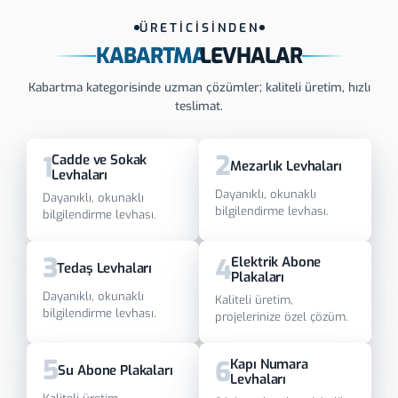
ÜRETİCİSİNDEN
KABARTMA
LEVHALAR
Kabartma kategorisinde uzman çözümler; kaliteli üretim, hızlı
teslimat.
2
1
Cadde ve Sokak
Mezarlık Levhaları
Levhaları
Dayanıklı, okunaklı
Dayanıklı, okunaklı
bilgilendirme levhası.
bilgilendirme levhası.
3
4
Elektrik Abone
Tedaş Levhaları
Plakaları
Dayanıklı, okunaklı
Kaliteli üretim,
bilgilendirme levhası.
projelerinize özel çözüm.
5
6
Kapı Numara
Su Abone Plakaları
Levhaları