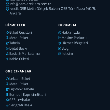
info@damlareklam.com.tr
İvedik OSB Melih Gökçek Bulvarı OSB Türk Plaza 140/5,
Ankara
HIZMETLER
KURUMSAL
Etiket Çeşitleri
Hakkımızda
Metal Etiket
Makine Parkuru
Tabela
Hizmet Bölgeleri
Dijital Baskı
Blog
Baskı & Markalama
İletişim
Kablo Etiketi
ÖNE ÇIKANLAR
Leksan Etiket
Metal Etiket
Lightbox Tabela
Bombeli Kapı İsimlikleri
GES Levhaları
Serigrafi Baskı