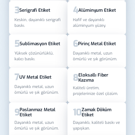
3
4
Serigrafi Etiket
Alüminyum Etiket
Keskin, dayanıklı serigrafi
Hafif ve dayanıklı
baskı.
alüminyum yüzey.
5
6
Sublimasyon Etiket
Pirinç Metal Etiket
Yüksek çözünürlüklü,
Dayanıklı metal, uzun
kalıcı baskı.
ömürlü ve şık görünüm.
7
8
Eloksallı Fiber
UV Metal Etiket
Kazıma
Dayanıklı metal, uzun
Kaliteli üretim,
ömürlü ve şık görünüm.
projelerinize özel çözüm.
9
10
Paslanmaz Metal
Zamak Döküm
Etiket
Etiket
Dayanıklı metal, uzun
Dayanıklı, kaliteli baskı ve
ömürlü ve şık görünüm.
yapışkan.