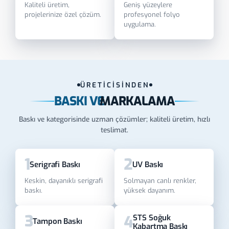
Kaliteli üretim,
Geniş yüzeylere
projelerinize özel çözüm.
profesyonel folyo
uygulama.
ÜRETİCİSİNDEN
BASKI VE
MARKALAMA
Baskı ve kategorisinde uzman çözümler; kaliteli üretim, hızlı
teslimat.
1
2
Serigrafi Baskı
UV Baskı
Keskin, dayanıklı serigrafi
Solmayan canlı renkler,
baskı.
yüksek dayanım.
3
4
STS Soğuk
Tampon Baskı
Kabartma Baskı