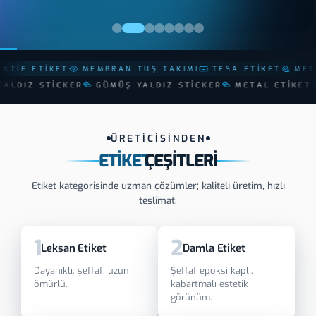
MEMBRAN TUŞ TAKIMI
TESA ETIKET
METALIZE FOLYO 
CUT METAL CUT
ALTIN YALDIZ STICKER
GÜMÜŞ YALDIZ S
ÜRETİCİSİNDEN
ETIKET
ÇEŞITLERI
Etiket kategorisinde uzman çözümler; kaliteli üretim, hızlı
teslimat.
1
2
Leksan Etiket
Damla Etiket
Dayanıklı, şeffaf, uzun
Şeffaf epoksi kaplı,
ömürlü.
kabartmalı estetik
görünüm.