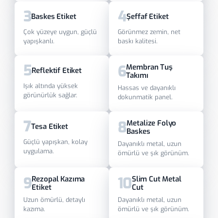
3
4
Baskes Etiket
Şeffaf Etiket
Çok yüzeye uygun, güçlü
Görünmez zemin, net
yapışkanlı.
baskı kalitesi.
5
6
Membran Tuş
Reflektif Etiket
Takımı
Işık altında yüksek
Hassas ve dayanıklı
görünürlük sağlar.
dokunmatik panel.
7
8
Metalize Folyo
Tesa Etiket
Baskes
Güçlü yapışkan, kolay
Dayanıklı metal, uzun
uygulama.
ömürlü ve şık görünüm.
9
10
Rezopal Kazıma
Slim Cut Metal
Etiket
Cut
Uzun ömürlü, detaylı
Dayanıklı metal, uzun
kazıma.
ömürlü ve şık görünüm.