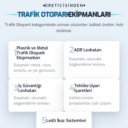
ÜRETİCİSİNDEN
TRAFIK OTOPARK
EKIPMANLARI
Trafik Otopark kategorisinde uzman çözümler; kaliteli üretim, hızlı
teslimat.
2
Plastik ve Metal
ADR Levhaları
1
Trafik Otopark
Ekipmanları
Dayanıklı, okunaklı
bilgilendirme levhası.
Dayanıklı metal, uzun
ömürlü ve şık görünüm.
3
4
İş Güvenliği
Tehlike Uyarı
Levhaları
İşaretleri
Dayanıklı, okunaklı
Kaliteli üretim,
bilgilendirme levhası.
projelerinize özel çözüm.
5
Ledli İkaz Sistemleri