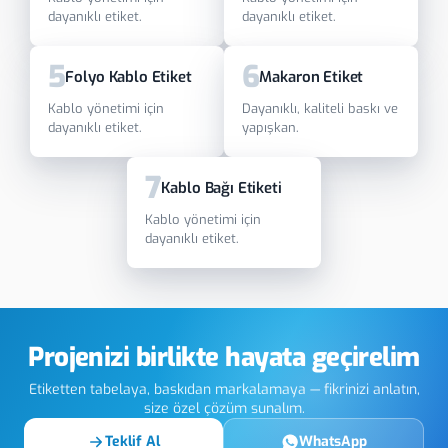
dayanıklı etiket.
dayanıklı etiket.
5
6
Folyo Kablo Etiket
Makaron Etiket
Kablo yönetimi için
Dayanıklı, kaliteli baskı ve
dayanıklı etiket.
yapışkan.
7
Kablo Bağı Etiketi
Kablo yönetimi için
dayanıklı etiket.
Projenizi birlikte hayata geçirelim
Etiketten tabelaya, baskıdan markalamaya — fikrinizi anlatın,
size özel çözüm sunalım.
Teklif Al
WhatsApp