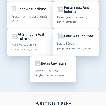
11
12
Paslanmaz Asit
Pirinç Asit İndirme
İndirme
Prestijli pirinç görünümü,
Korozyona dayanıklı,
kalıcı.
uzun ömürlü.
14
13
Alüminyum Asit
Bakır Asit İndirme
İndirme
Kaliteli üretim,
Hafif ve dayanıklı
projelerinize özel çözüm.
alüminyum yüzey.
15
Botaş Levhaları
Dayanıklı, okunaklı
bilgilendirme levhası.
ÜRETİCİSİNDEN