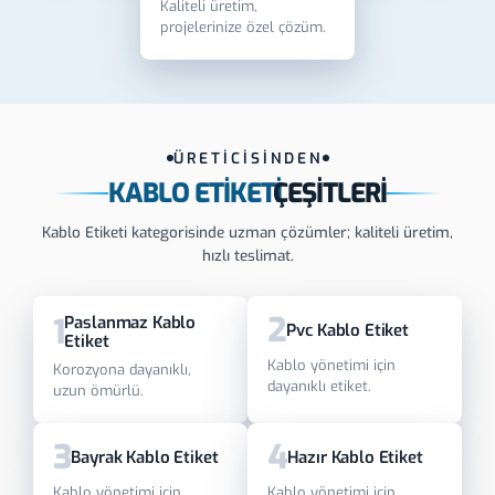
Kaliteli üretim,
projelerinize özel çözüm.
ÜRETİCİSİNDEN
KABLO ETIKETI
ÇEŞITLERI
Kablo Etiketi kategorisinde uzman çözümler; kaliteli üretim,
hızlı teslimat.
2
1
Paslanmaz Kablo
Pvc Kablo Etiket
Etiket
Kablo yönetimi için
Korozyona dayanıklı,
dayanıklı etiket.
uzun ömürlü.
3
4
Bayrak Kablo Etiket
Hazır Kablo Etiket
Kablo yönetimi için
Kablo yönetimi için