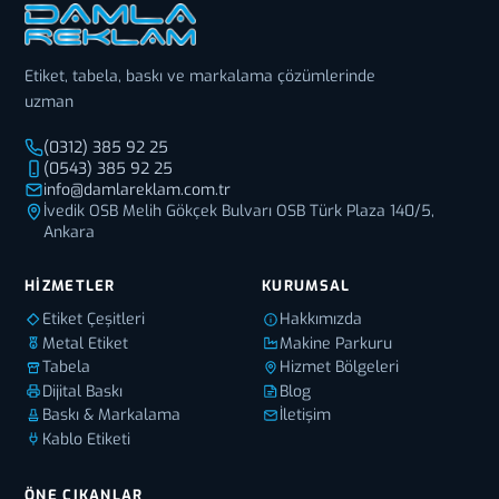
Etiket, tabela, baskı ve markalama çözümlerinde
uzman
(0312) 385 92 25
(0543) 385 92 25
info@damlareklam.com.tr
İvedik OSB Melih Gökçek Bulvarı OSB Türk Plaza 140/5,
Ankara
HIZMETLER
KURUMSAL
Etiket Çeşitleri
Hakkımızda
Metal Etiket
Makine Parkuru
Tabela
Hizmet Bölgeleri
Dijital Baskı
Blog
Baskı & Markalama
İletişim
Kablo Etiketi
ÖNE ÇIKANLAR