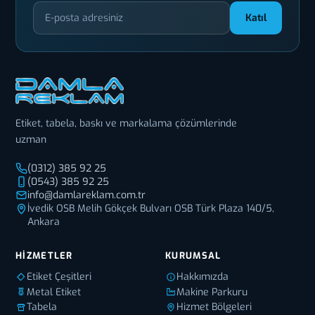
Katıl
Etiket, tabela, baskı ve markalama çözümlerinde
uzman
(0312) 385 92 25
(0543) 385 92 25
info@damlareklam.com.tr
İvedik OSB Melih Gökçek Bulvarı OSB Türk Plaza 140/5,
Ankara
HIZMETLER
KURUMSAL
Etiket Çeşitleri
Hakkımızda
Metal Etiket
Makine Parkuru
Tabela
Hizmet Bölgeleri