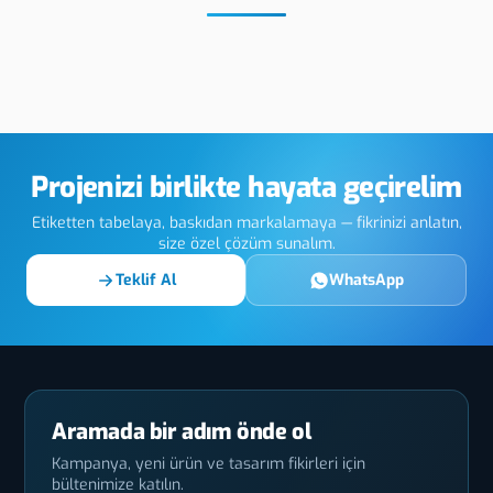
 Paslanmaz
Adana Slim Cut
Adan
Etiket
Etike
Projenizi birlikte hayata geçirelim
Etiketten tabelaya, baskıdan markalamaya — fikrinizi anlatın,
size özel çözüm sunalım.
Teklif Al
WhatsApp
Aramada bir adım önde ol
Kampanya, yeni ürün ve tasarım fikirleri için
bültenimize katılın.