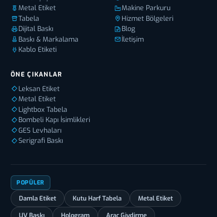
Metal Etiket
Makine Parkuru
Tabela
Hizmet Bölgeleri
Dijital Baskı
Blog
Baskı & Markalama
İletişim
Kablo Etiketi
ÖNE ÇIKANLAR
Leksan Etiket
Metal Etiket
Lightbox Tabela
Bombeli Kapı İsimlikleri
GES Levhaları
Serigrafi Baskı
POPÜLER
Damla Etiket
Kutu Harf Tabela
Metal Etiket
UV Baskı
Hologram
Araç Giydirme