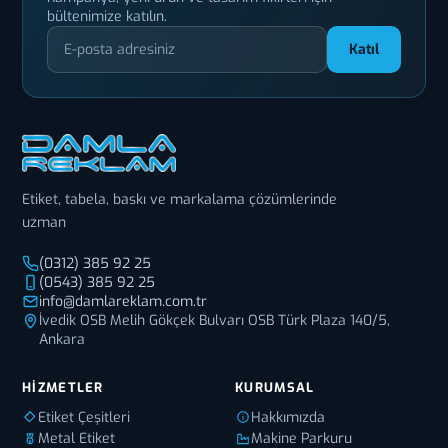
bültenimize katılın.
Katıl
Etiket, tabela, baskı ve markalama çözümlerinde
uzman
(0312) 385 92 25
(0543) 385 92 25
info@damlareklam.com.tr
İvedik OSB Melih Gökçek Bulvarı OSB Türk Plaza 140/5,
Ankara
HIZMETLER
KURUMSAL
Etiket Çeşitleri
Hakkımızda
Metal Etiket
Makine Parkuru