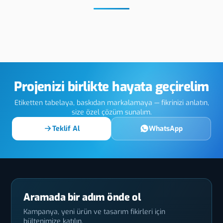
Metal UV
Ağrı Paslanmaz
Ağrı
Etiket
Holo
Projenizi birlikte hayata geçirelim
Etiketten tabelaya, baskıdan markalamaya — fikrinizi anlatın,
size özel çözüm sunalım.
Teklif Al
WhatsApp
Aramada bir adım önde ol
Kampanya, yeni ürün ve tasarım fikirleri için
bültenimize katılın.