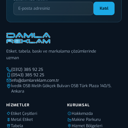
Katıl
Etiket, tabela, baskı ve markalama çözümlerinde
uzman
(0312) 385 92 25
(0543) 385 92 25
info@damlareklam.com.tr
İvedik OSB Melih Gökçek Bulvarı OSB Türk Plaza 140/5,
Ankara
HIZMETLER
KURUMSAL
Etiket Çeşitleri
Hakkımızda
Metal Etiket
Makine Parkuru
Tabela
Hizmet Bölgeleri