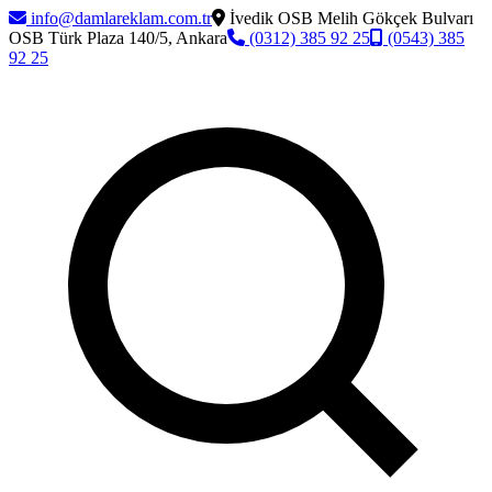
info@damlareklam.com.tr
İvedik OSB Melih Gökçek Bulvarı
OSB Türk Plaza 140/5, Ankara
(0312) 385 92 25
(0543) 385
92 25