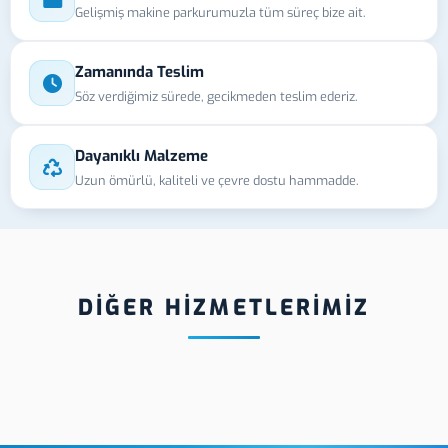
Gelişmiş makine parkurumuzla tüm süreç bize ait.
Zamanında Teslim
Söz verdiğimiz sürede, gecikmeden teslim ederiz.
Dayanıklı Malzeme
Uzun ömürlü, kaliteli ve çevre dostu hammadde.
DİĞER HİZMETLERİMİZ
y Cam UV
Aksaray Şeffaf
Aksara
Etiket
İndir