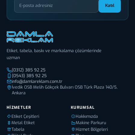
Katıl
Etiket, tabela, baskı ve markalama çözümlerinde
uzman
(0312) 385 92 25
(0543) 385 92 25
info@damlareklam.com.tr
İvedik OSB Melih Gökçek Bulvarı OSB Türk Plaza 140/5,
Ankara
HIZMETLER
KURUMSAL
Etiket Çeşitleri
Hakkımızda
Metal Etiket
Makine Parkuru
Tabela
Hizmet Bölgeleri