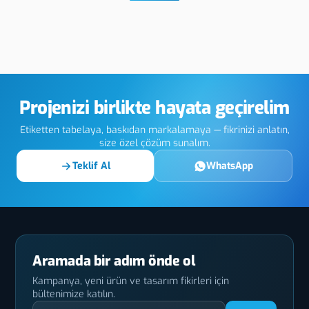
Artvin Pirinç Metal
Artvin DTF Sıcak
Etiket
UV Kabartma
Tekstil Baskı
Projenizi birlikte hayata geçirelim
Etiketten tabelaya, baskıdan markalamaya — fikrinizi anlatın,
size özel çözüm sunalım.
Teklif Al
WhatsApp
Aramada bir adım önde ol
Kampanya, yeni ürün ve tasarım fikirleri için
bültenimize katılın.