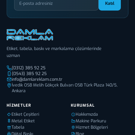
Katıl
Etiket, tabela, baskı ve markalama çözümlerinde
uzman
(0312) 385 92 25
(0543) 385 92 25
info@damlareklam.com.tr
İvedik OSB Melih Gökçek Bulvarı OSB Türk Plaza 140/5,
Ankara
HIZMETLER
KURUMSAL
Etiket Çeşitleri
Hakkımızda
Metal Etiket
Makine Parkuru
Tabela
Hizmet Bölgeleri
Dijital Baskı
Blog