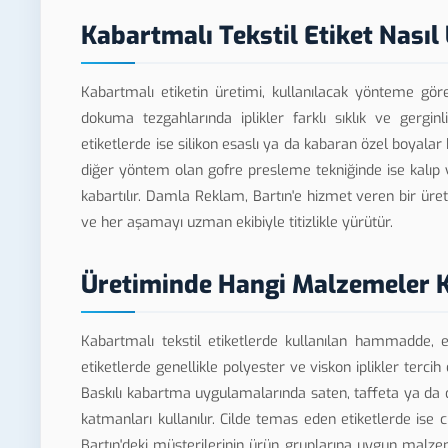
Kabartmalı Tekstil Etiket Nasıl 
Kabartmalı etiketin üretimi, kullanılacak yönteme gör
dokuma tezgahlarında iplikler farklı sıklık ve gergin
etiketlerde ise silikon esaslı ya da kabaran özel boyalar k
diğer yöntem olan gofre presleme tekniğinde ise kalıp y
kabartılır. Damla Reklam, Bartın'e hizmet veren bir ür
ve her aşamayı uzman ekibiyle titizlikle yürütür.
Üretiminde Hangi Malzemeler K
Kabartmalı tekstil etiketlerde kullanılan hammadde, e
etiketlerde genellikle polyester ve viskon iplikler terci
Baskılı kabartma uygulamalarında saten, taffeta ya da
katmanları kullanılır. Cilde temas eden etiketlerde ise
Bartın'deki müşterilerinin ürün gruplarına uygun malzeme