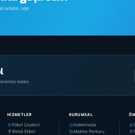
i anlatın, size
l
enimize katılın.
HIZMETLER
KURUMSAL
ÖN
Etiket Çeşitleri
Hakkımızda
Metal Etiket
Makine Parkuru