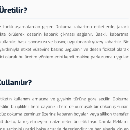
Üretilir?
e farklı aşamalardan geçer. Dokuma kabartma etiketlerde, jakarlı
likte örülerek desenin kabarık çıkması sağlanır. Baskılı kabartma
ullanılır; baskı sonrası ısı ve basınç uygulanarak yüzey kabartılır. Bir
ardımıyla etiket yüzeyine basınç uygulanır ve desen fiziksel olarak
etici olarak bu üretim yöntemlerini kendi makine parkurunda uygular
ullanılır?
tiketin kullanım amacına ve giysinin türüne göre seçilir. Dokuma
h edilir; bu iplikler hem dayanıklı hem de yumuşak bir dokunuş sunar.
 düz dokuma zeminler üzerine kabaran boyalar veya silikon transfer
 cilt dostu, tahriş etmeyen malzemeler öncelik taşır. Damla Reklam,
 seçimini üretici bakış açısıyla değerlendirir ve her sipariş için en