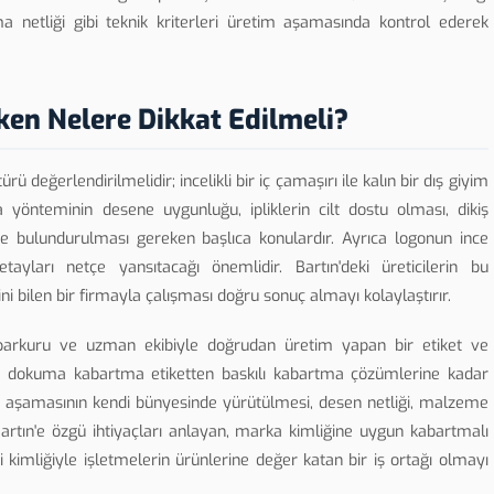
 netliği gibi teknik kriterleri üretim aşamasında kontrol ederek
ken Nelere Dikkat Edilmeli?
ü değerlendirilmelidir; incelikli bir iç çamaşırı ile kalın bir dış giyim
ma yönteminin desene uygunluğu, ipliklerin cilt dostu olması, dikiş
e bulundurulması gereken başlıca konulardır. Ayrıca logonun ince
yları netçe yansıtacağı önemlidir. Bartın'deki üreticilerin bu
ni bilen bir firmayla çalışması doğru sonuç almayı kolaylaştırır.
parkuru ve uzman ekibiyle doğrudan üretim yapan bir etiket ve
rine, dokuma kabartma etiketten baskılı kabartma çözümlerine kadar
er aşamasının kendi bünyesinde yürütülmesi, desen netliği, malzeme
Bartın'e özgü ihtiyaçları anlayan, marka kimliğine uygun kabartmalı
i kimliğiyle işletmelerin ürünlerine değer katan bir iş ortağı olmayı