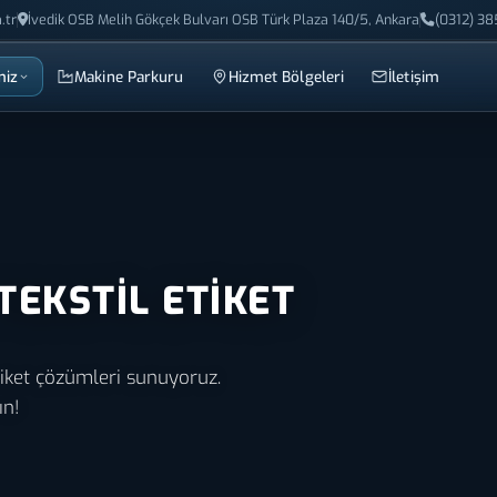
.tr
İvedik OSB Melih Gökçek Bulvarı OSB Türk Plaza 140/5, Ankara
(0312) 38
miz
Makine Parkuru
Hizmet Bölgeleri
İletişim
TEKSTIL ETIKET
 etiket çözümleri sunuyoruz.
ın!