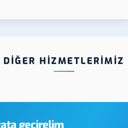
DİĞER HİZMETLERİMİZ
Bartın Örümcek Stand
Bartın Plek
yata geçirelim