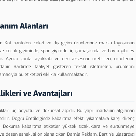
lanım Alanları
nılır. Kot pantolon, ceket ve dış giyim ürünlerinde marka logosunun
ve çocuk giyiminde, spor giyimde, iç çamaşırında ve havlu gibi ev
lir. Ayrıca çanta, ayakkabı ve deri aksesuar üreticileri, ürünlerine
nır. Bartın'de faaliyet gösteren tekstil işletmeleri, ürünlerini
acıyla bu etiketleri sıklıkla kullanmaktadır.
ikleri ve Avantajları
ndukları üç boyutlu ve dokunsal algıdır. Bu yapı, markanın algılanan
dırır. Doğru üretildiğinde kabartma efekti yıkamalara karşı direnç
. Dokuma kabartma etiketler yüksek sıcaklıklara ve sürtünmeye
ve desen esnekliği ön plana çıkar. Damla Reklam, Bartın'e ulaştırdığı