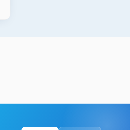
si UV Baskı
Bartın Roll-Up Banner