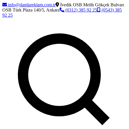
info@damlareklam.com.tr
İvedik OSB Melih Gökçek Bulvarı
OSB Türk Plaza 140/5, Ankara
(0312) 385 92 25
(0543) 385
92 25