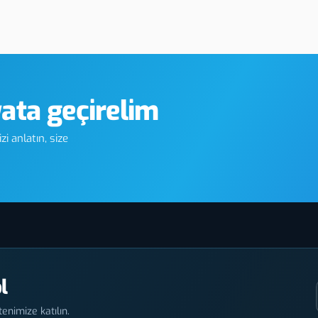
me
Makine Panel Etiketleri
yata geçirelim
i anlatın, size
l
enimize katılın.