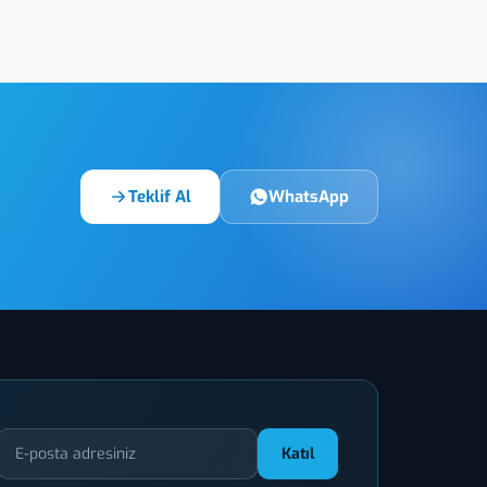
Lazer Kazıma – Tesa Etiket
Şeffaf Etiket
Teklif Al
WhatsApp
Katıl