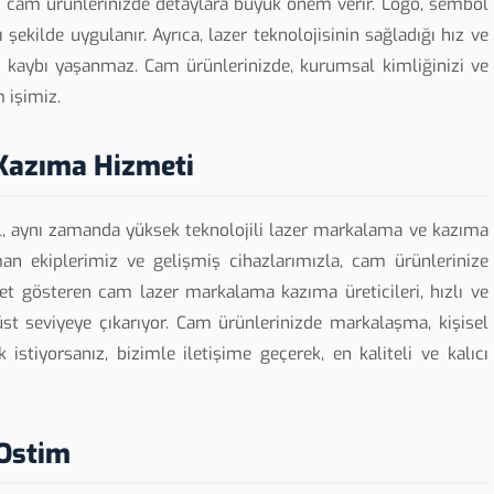
z, cam ürünlerinizde detaylara büyük önem verir. Logo, sembol
ekilde uygulanır. Ayrıca, lazer teknolojisinin sağladığı hız ve
n kaybı yaşanmaz. Cam ürünlerinizde, kurumsal kimliğinizi ve
m işimiz.
Kazıma Hizmeti
il, aynı zamanda yüksek teknolojili lazer markalama ve kazıma
man ekiplerimiz ve gelişmiş cihazlarımızla, cam ürünlerinize
yet gösteren cam lazer markalama kazıma üreticileri, hızlı ve
st seviyeye çıkarıyor. Cam ürünlerinizde markalaşma, kişisel
stiyorsanız, bizimle iletişime geçerek, en kaliteli ve kalıcı
Ostim