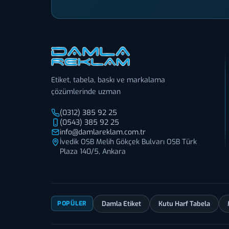
Etiket, tabela, baskı ve markalama
çözümlerinde uzman
(0312) 385 92 25
(0543) 385 92 25
info@damlareklam.com.tr
İvedik OSB Melih Gökçek Bulvarı OSB Türk
Plaza 140/5, Ankara
Damla Etiket
Kutu Harf Tabela
POPÜLER