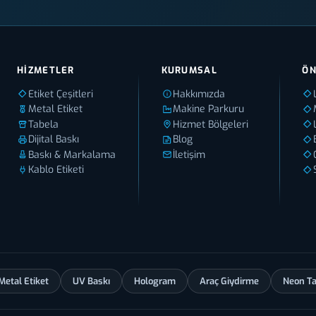
HIZMETLER
KURUMSAL
ÖN
Etiket Çeşitleri
Hakkımızda
Metal Etiket
Makine Parkuru
Tabela
Hizmet Bölgeleri
Dijital Baskı
Blog
Baskı & Markalama
İletişim
Kablo Etiketi
Metal Etiket
UV Baskı
Hologram
Araç Giydirme
Neon T