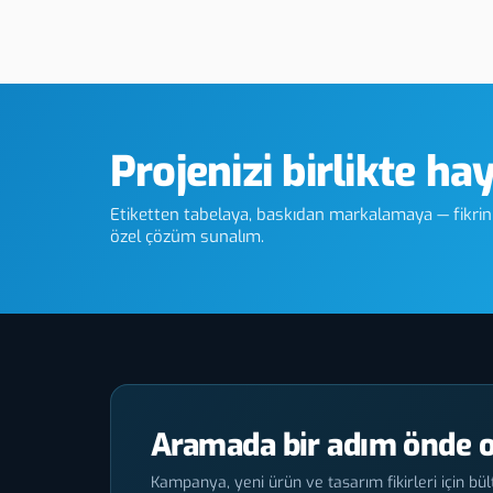
Paslanmaz Etiket
Pirinç Asit İndir
Projenizi birlikte ha
Etiketten tabelaya, baskıdan markalamaya — fikriniz
özel çözüm sunalım.
Aramada bir adım önde o
Kampanya, yeni ürün ve tasarım fikirleri için bült