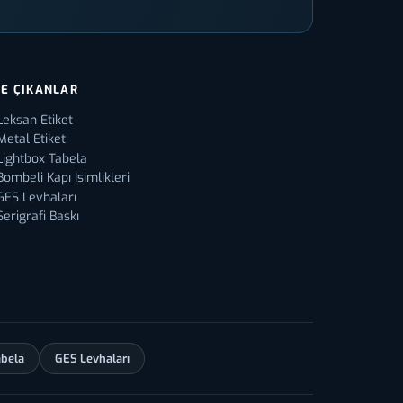
E ÇIKANLAR
Leksan Etiket
Metal Etiket
Lightbox Tabela
Bombeli Kapı İsimlikleri
GES Levhaları
Serigrafi Baskı
abela
GES Levhaları