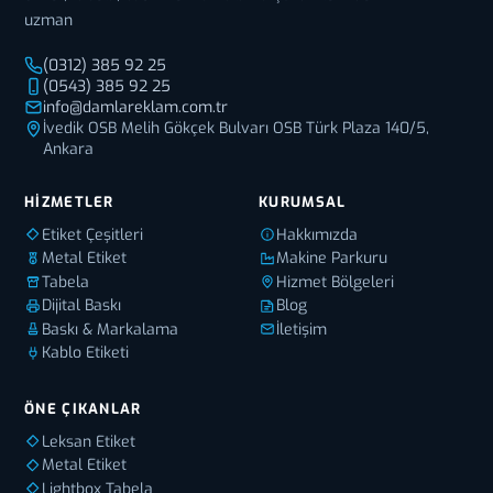
uzman
(0312) 385 92 25
(0543) 385 92 25
info@damlareklam.com.tr
İvedik OSB Melih Gökçek Bulvarı OSB Türk Plaza 140/5,
Ankara
HIZMETLER
KURUMSAL
Etiket Çeşitleri
Hakkımızda
Metal Etiket
Makine Parkuru
Tabela
Hizmet Bölgeleri
Dijital Baskı
Blog
Baskı & Markalama
İletişim
Kablo Etiketi
ÖNE ÇIKANLAR
Leksan Etiket
Metal Etiket
Lightbox Tabela