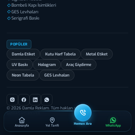
Bombeli Kapı İsimlikleri
GES Levhaları
Serigrafi Baskı
POPÜLER
Damla Etiket
Kutu Harf Tabela
Metal Etiket
UV Baskı
Hologram
Araç Giydirme
Neon Tabela
GES Levhaları
© 2026 Damla Reklam. Tüm hakları saklıdır.
Gizlilik
Şartlar
KVKK
Hemen Ara
Anasayfa
Yol Tarifi
WhatsApp