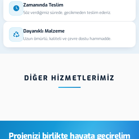
Zamanında Teslim
Söz verdiğimiz sürede, gecikmeden teslim ederiz.
Dayanıklı Malzeme
Uzun ömürlü, kaliteli ve çevre dostu hammadde.
DİĞER HİZMETLERİMİZ
rı Pleksi
Çankırı Gümüş
Çank
m
Yaldız Baskı
Etik
Projenizi birlikte hayata geçirelim