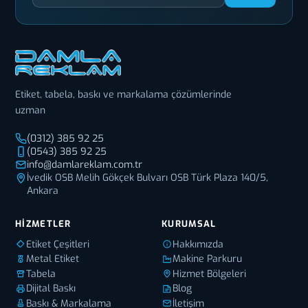
Etiket, tabela, baskı ve markalama çözümlerinde
uzman
(0312) 385 92 25
(0543) 385 92 25
info@damlareklam.com.tr
İvedik OSB Melih Gökçek Bulvarı OSB Türk Plaza 140/5,
Ankara
HIZMETLER
KURUMSAL
Etiket Çeşitleri
Hakkımızda
Metal Etiket
Makine Parkuru
Tabela
Hizmet Bölgeleri
Dijital Baskı
Blog
Baskı & Markalama
İletişim