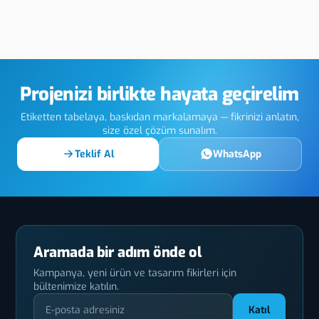
arbakır One
Diyarbakır Metal
Di
 Vision
Cut Etiket
Le
Projenizi birlikte hayata geçirelim
Etiketten tabelaya, baskıdan markalamaya — fikrinizi anlatın,
size özel çözüm sunalım.
Teklif Al
WhatsApp
Aramada bir adım önde ol
Kampanya, yeni ürün ve tasarım fikirleri için
bültenimize katılın.
Katıl