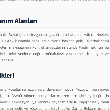
anım Alanları
nılır. Metal işleme tezgahları, gıda üretim hatları, tekstil makineleri,
elektrik kumanda panelleri bunların başında gelir. Diyarbakır'daki
eler, makinelerinin kontrol arayüzlerini standartlaştırmak için bu
rinde teknisyenlerin doğru müdahaleyi yapabilmesi için uyarı ve
ndirilir.
ikleri
zorlu koşullarına uzun süre dayanabilmelidir. Yüzeyler aşınmaya,
işlenir. Gravür yönteminde yazılar malzemenin içine oyulduğu için
e koruyucu laminasyon uygulanarak dayanım artırılır. Yapıştırma yüzeyli
 ise hazır delik ve köşe pahları tercih edilir. Damla Reklam üretim