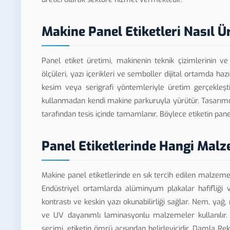
Makine Panel Etiketleri Nasıl Ür
Panel etiket üretimi, makinenin teknik çizimlerinin v
ölçüleri, yazı içerikleri ve semboller dijital ortamda ha
kesim veya serigrafi yöntemleriyle üretim gerçekleşti
kullanmadan kendi makine parkuruyla yürütür. Tasarım
tarafından tesis içinde tamamlanır. Böylece etiketin pane
Panel Etiketlerinde Hangi Malz
Makine panel etiketlerinde en sık tercih edilen malzemele
Endüstriyel ortamlarda alüminyum plakalar hafifliği ve
kontrastı ve keskin yazı okunabilirliği sağlar. Nem, ya
ve UV dayanımlı laminasyonlu malzemeler kullanılır. 
seçimi, etiketin ömrü açısından belirleyicidir. Damla 