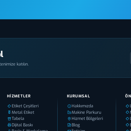
l
enimize katılın.
HIZMETLER
KURUMSAL
ÖN
Etiket Çeşitleri
Hakkımızda
Metal Etiket
Makine Parkuru
Tabela
Hizmet Bölgeleri
Dijital Baskı
Blog