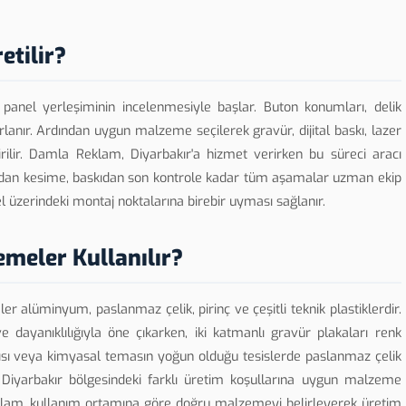
etilir?
e panel yerleşiminin incelenmesiyle başlar. Buton konumları, delik
zırlanır. Ardından uygun malzeme seçilerek gravür, dijital baskı, lazer
rilir. Damla Reklam, Diyarbakır'a hizmet verirken bu süreci aracı
dan kesime, baskıdan son kontrole kadar tüm aşamalar uzman ekip
l üzerindeki montaj noktalarına birebir uyması sağlanır.
emeler Kullanılır?
r alüminyum, paslanmaz çelik, pirinç ve çeşitli teknik plastiklerdir.
 dayanıklılığıyla öne çıkarken, iki katmanlı gravür plakaları renk
ğ, ısı veya kimyasal temasın yoğun olduğu tesislerde paslanmaz çelik
Diyarbakır bölgesindeki farklı üretim koşullarına uygun malzeme
Reklam, kullanım ortamına göre doğru malzemeyi belirleyerek üretim