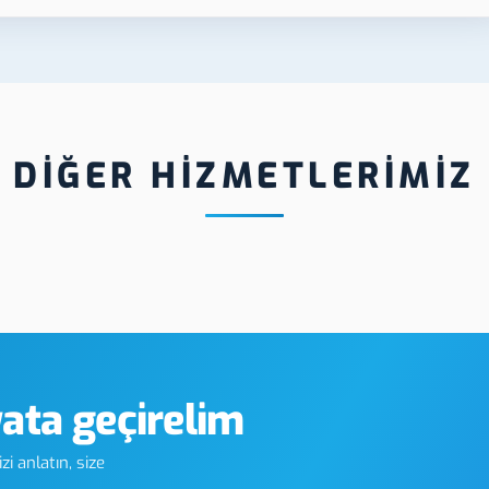
DİĞER HİZMETLERİMİZ
Diyarbakı
Diyarbakır Hologram Etiket
Etiket
yata geçirelim
i anlatın, size