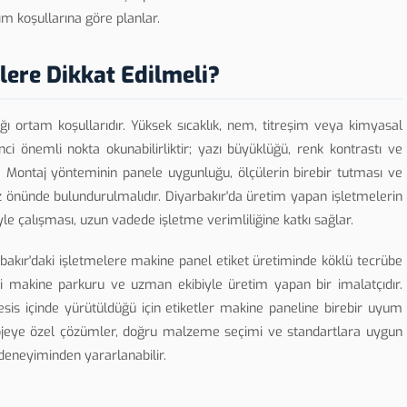
m koşullarına göre planlar.
lere Dikkat Edilmeli?
ağı ortam koşullarıdır. Yüksek sıcaklık, nem, titreşim veya kimyasal
i önemli nokta okunabilirliktir; yazı büyüklüğü, renk kontrastı ve
ir. Montaj yönteminin panele uygunluğu, ölçülerin birebir tutması ve
öz önünde bulundurulmalıdır. Diyarbakır'da üretim yapan işletmelerin
ciyle çalışması, uzun vadede işletme verimliliğine katkı sağlar.
bakır'daki işletmelere makine panel etiket üretiminde köklü tecrübe
endi makine parkuru ve uzman ekibiyle üretim yapan bir imalatçıdır.
sis içinde yürütüldüğü için etiketler makine paneline birebir uyum
 projeye özel çözümler, doğru malzeme seçimi ve standartlara uygun
deneyiminden yararlanabilir.