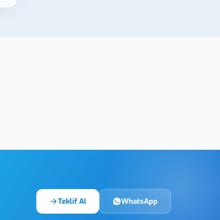
r Paslanmaz
Diyarbakır Deri Lazer
Markalama
Teklif Al
WhatsApp