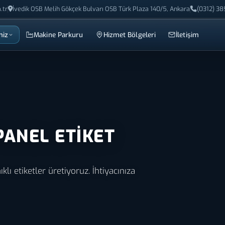
.tr
İvedik OSB Melih Gökçek Bulvarı OSB Türk Plaza 140/5, Ankara
(0312) 38
miz
Makine Parkuru
Hizmet Bölgeleri
İletişim
PANEL ETIKET
klı etiketler üretiyoruz. İhtiyacınıza