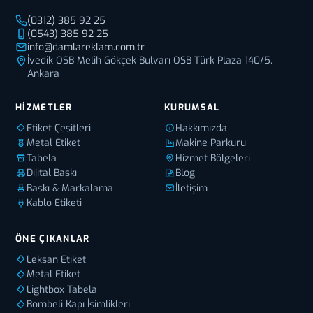
(0312) 385 92 25
(0543) 385 92 25
info@damlareklam.com.tr
İvedik OSB Melih Gökçek Bulvarı OSB Türk Plaza 140/5,
Ankara
HIZMETLER
KURUMSAL
Etiket Çeşitleri
Hakkımızda
Metal Etiket
Makine Parkuru
Tabela
Hizmet Bölgeleri
Dijital Baskı
Blog
Baskı & Markalama
İletişim
Kablo Etiketi
ÖNE ÇIKANLAR
Leksan Etiket
Metal Etiket
Lightbox Tabela
Bombeli Kapı İsimlikleri