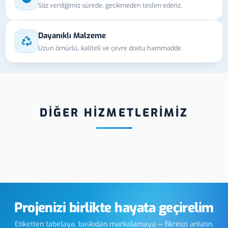
Söz verdiğimiz sürede, gecikmeden teslim ederiz.
Dayanıklı Malzeme
Uzun ömürlü, kaliteli ve çevre dostu hammadde.
DİĞER HİZMETLERİMİZ
incan Reflektif
Erzincan Damla
E
ket
Etiket
K
E
Projenizi birlikte hayata geçirelim
Etiketten tabelaya, baskıdan markalamaya — fikrinizi anlatın,