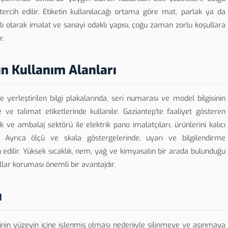
ercih edilir. Etiketin kullanılacağı ortama göre mat, parlak ya da
lıklı olarak imalat ve sanayi odaklı yapısı, çoğu zaman zorlu koşullara
r.
n Kullanım Alanları
yerleştirilen bilgi plakalarında, seri numarası ve model bilgisinin
e talimat etiketlerinde kullanılır. Gaziantep'te faaliyet gösteren
tik ve ambalaj sektörü ile elektrik pano imalatçıları, ürünlerini kalıcı
 Ayrıca ölçü ve skala göstergelerinde, uyarı ve bilgilendirme
 edilir. Yüksek sıcaklık, nem, yağ ve kimyasalın bir arada bulunduğu
lar koruması önemli bir avantajdır.
ı
lginin yüzeyin içine işlenmiş olması nedeniyle silinmeye ve aşınmaya