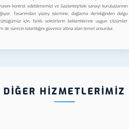
asını kontrol edebilmemizi ve Gaziantep'teki sanayi kuruluşlarının
ağlıyor. Tasarımdan yüzey işlemine, dağlama derinliğinden dolgu
tüğümüz için, farklı sektörlerin beklentilerine uygun çözümler
 hem de sürecin tutarlılığını güvence altına alan temel unsurdur.
DİĞER HİZMETLERİMİZ
Gaziantep Serigrafi Baskı
Gaziantep 