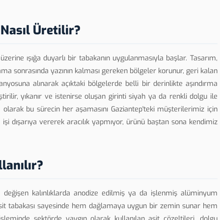
asıl Üretilir?
zerine ışığa duyarlı bir tabakanın uygulanmasıyla başlar. Tasarım,
lama sonrasında yazının kalması gereken bölgeler korunur, geri kalan
banyosuna alınarak açıktaki bölgelerde belli bir derinlikte aşındırma
lir, yıkanır ve istenirse oluşan girinti siyah ya da renkli dolgu ile
 olarak bu sürecin her aşamasını Gaziantep'teki müşterilerimiz için
 işi dışarıya vererek aracılık yapmıyor, ürünü baştan sona kendimiz
lanılır?
eğişen kalınlıklarda anodize edilmiş ya da işlenmiş alüminyum
ksit tabakası sayesinde hem dağlamaya uygun bir zemin sunar hem
şleminde sektörde yaygın olarak kullanılan asit çözeltileri, dolgu