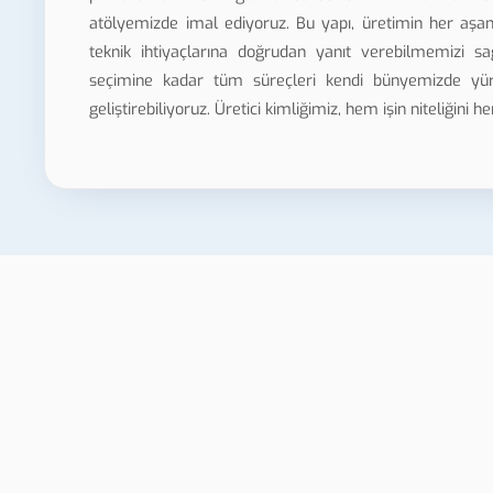
atölyemizde imal ediyoruz. Bu yapı, üretimin her aşam
teknik ihtiyaçlarına doğrudan yanıt verebilmemizi s
seçimine kadar tüm süreçleri kendi bünyemizde yürüt
geliştirebiliyoruz. Üretici kimliğimiz, hem işin niteliğini
Void Hologram
Gaziantep STS Soğuk UV
Kabartma Baskı