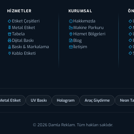
HIZMETLER
KURUMSAL
ÖN
Etiket Çeşitleri
Hakkımızda
Metal Etiket
Makine Parkuru
Tabela
Hizmet Bölgeleri
Dijital Baskı
Blog
Baskı & Markalama
İletişim
Kablo Etiketi
Metal Etiket
UV Baskı
Hologram
Araç Giydirme
Neon T
© 2026 Damla Reklam. Tüm hakları saklıdır.