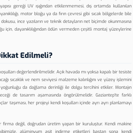
yapısı gereği UV ışığından etkilenmemesi, dış ortamda kullanılan
anıklılığı, motor bloğu ya da fırın çevresi gibi sıcak bölgelerde bile
a dokusu, ince yazıların ve teknik detayların net biçimde okunmasına
u için, dayanıklılığından ödün vermeden çeşitli montaj yüzeylerine
ikkat Edilmeli?
koşulları değerlendirilmelidir. Açık havada mı yoksa kapalı bir tesiste
cağı sıcaklık ve nem seviyesi malzeme kalınlığını ve yüzey işlemini
 yoğunluğu da dağlama derinliği ile dolgu tercihini etkiler. Montajın
eceği de tasarım aşamasında öngörülmelidir. Gaziantep'te farklı
açlar taşıması, her projeyi kendi koşulları içinde ayrı ayrı planlamayı
 firma değil, doğrudan üretim yapan bir kuruluştur. Kendi makine
mizle, alüminyum asit indirme etiketleri baştan sona kendi