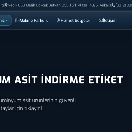
.tr
İvedik OSB Melih Gökçek Bulvarı OSB Türk Plaza 140/5, Ankara
(0312) 38
miz
Makine Parkuru
Hizmet Bölgeleri
İletişim
M ASIT İNDIRME ETIKET
lüminyum asit ürünlerinin güvenli
taylar için tıklayın!