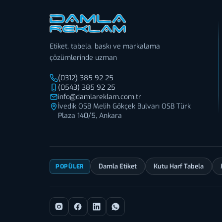
Etiket, tabela, baskı ve markalama
çözümlerinde uzman
(0312) 385 92 25
(0543) 385 92 25
info@damlareklam.com.tr
İvedik OSB Melih Gökçek Bulvarı OSB Türk
Plaza 140/5, Ankara
Damla Etiket
Kutu Harf Tabela
POPÜLER