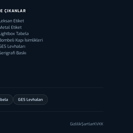
E ÇIKANLAR
Leksan Etiket
Metal Etiket
Lightbox Tabela
Bombeli Kapı İsimlikleri
GES Levhaları
Serigrafi Baskı
abela
GES Levhaları
Gizlilik
Şartlar
KVKK