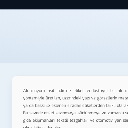
Alüminyum asit indirme etiket, endüstriyel bir alüm
yöntemiyle üretilen, üzerindeki yazı ve görsellerin meta
ya da baskı ile eklenen sıradan etiketlerden farklı ol
Bu sayede etiket kazınmaya, sürtünmeye ve zamanla solm
gıda ekipmanları, tekstil tezgahları ve otomotiv yan san
sıkça ihtiyaç duyulur.