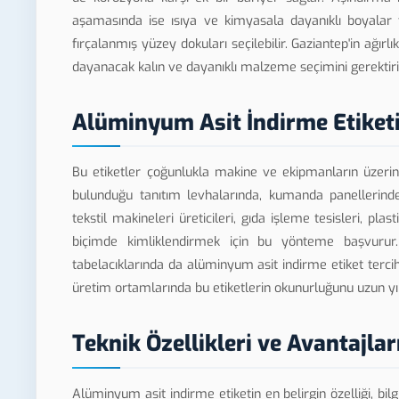
aşamasında ise ısıya ve kimyasala dayanıklı boyalar t
fırçalanmış yüzey dokuları seçilebilir. Gaziantep'in ağır
dayanacak kalın ve dayanıklı malzeme seçimini gerektiri
Alüminyum Asit İndirme Etiketi
Bu etiketler çoğunlukla makine ve ekipmanların üzerine 
bulunduğu tanıtım levhalarında, kumanda panellerinde v
tekstil makineleri üreticileri, gıda işleme tesisleri, plas
biçimde kimliklendirmek için bu yönteme başvurur.
tabelacıklarında da alüminyum asit indirme etiket tercih
üretim ortamlarında bu etiketlerin okunurluğunu uzun yıl
Teknik Özellikleri ve Avantajlar
Alüminyum asit indirme etiketin en belirgin özelliği, bi