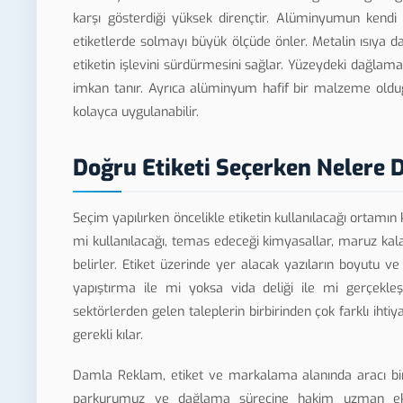
karşı gösterdiği yüksek dirençtir. Alüminyumun kendi 
etiketlerde solmayı büyük ölçüde önler. Metalin ısıya day
etiketin işlevini sürdürmesini sağlar. Yüzeydeki dağlam
imkan tanır. Ayrıca alüminyum hafif bir malzeme olduğ
kolayca uygulanabilir.
Doğru Etiketi Seçerken Nelere D
Seçim yapılırken öncelikle etiketin kullanılacağı ortamın 
mi kullanılacağı, temas edeceği kimyasallar, maruz kala
belirler. Etiket üzerinde yer alacak yazıların boyutu ve
yapıştırma ile mi yoksa vida deliği ile mi gerçekleş
sektörlerden gelen taleplerin birbirinden çok farklı ihtiy
gerekli kılar.
Damla Reklam, etiket ve markalama alanında aracı bir
parkurumuz ve dağlama sürecine hakim uzman ekibi