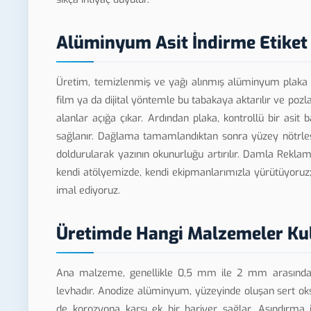
Alüminyum Asit İndirme Etiket N
Üretim, temizlenmiş ve yağı alınmış alüminyum plaka ü
film ya da dijital yöntemle bu tabakaya aktarılır ve poz
alanlar açığa çıkar. Ardından plaka, kontrollü bir asit 
sağlanır. Dağlama tamamlandıktan sonra yüzey nötrleştiri
doldurularak yazının okunurluğu artırılır. Damla Reklam
kendi atölyemizde, kendi ekipmanlarımızla yürütüyoruz;
imal ediyoruz.
Üretimde Hangi Malzemeler Kul
Ana malzeme, genellikle 0,5 mm ile 2 mm arasında d
levhadır. Anodize alüminyum, yüzeyinde oluşan sert o
de korozyona karşı ek bir bariyer sağlar. Aşındırma i