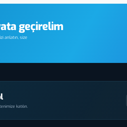
yata geçirelim
i anlatın, size
l
enimize katılın.