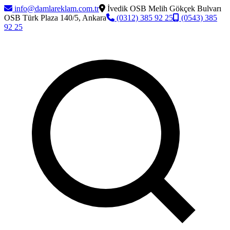
info@damlareklam.com.tr
İvedik OSB Melih Gökçek Bulvarı
OSB Türk Plaza 140/5, Ankara
(0312) 385 92 25
(0543) 385
92 25