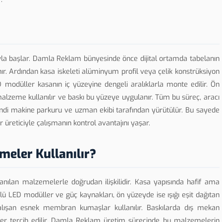
yla başlar. Damla Reklam bünyesinde önce dijital ortamda tabelanın
ır. Ardından kasa iskeleti alüminyum profil veya çelik konstrüksiyon
ED modüller kasanın iç yüzeyine dengeli aralıklarla monte edilir. Ön
alzeme kullanılır ve baskı bu yüzeye uygulanır. Tüm bu süreç, aracı
ndi makine parkuru ve uzman ekibi tarafından yürütülür. Bu sayede
 üreticiyle çalışmanın kontrol avantajını yaşar.
eler Kullanılır?
llanılan malzemelerle doğrudan ilişkilidir. Kasa yapısında hafif ama
ü LED modüller ve güç kaynakları, ön yüzeyde ise ışığı eşit dağıtan
çalışan esnek membran kumaşlar kullanılır. Baskılarda dış mekan
pler tercih edilir. Damla Reklam üretim sürecinde bu malzemelerin