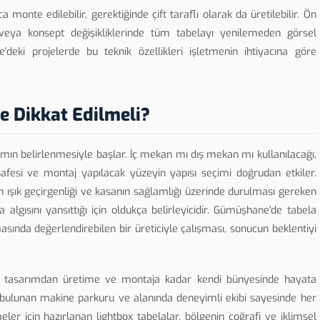
onte edilebilir, gerektiğinde çift taraflı olarak da üretilebilir. Ön
 veya konsept değişikliklerinde tüm tabelayı yenilemeden görsel
ki projelerde bu teknik özellikleri işletmenin ihtiyacına göre
e Dikkat Edilmeli?
tamın belirlenmesiyle başlar. İç mekan mı dış mekan mı kullanılacağı,
fesi ve montaj yapılacak yüzeyin yapısı seçimi doğrudan etkiler.
 ışık geçirgenliği ve kasanın sağlamlığı üzerinde durulması gereken
a algısını yansıttığı için oldukça belirleyicidir. Gümüşhane'de tabela
ında değerlendirebilen bir üreticiyle çalışması, sonucun beklentiyi
ayı tasarımdan üretime ve montaja kadar kendi bünyesinde hayata
de bulunan makine parkuru ve alanında deneyimli ekibi sayesinde her
ler için hazırlanan lightbox tabelalar, bölgenin coğrafi ve iklimsel