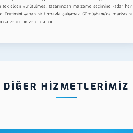
min tek elden yürütülmesi, tasarımdan malzeme seçimine kadar her
endi üretimini yapan bir firmayla çalışmak, Gümüşhane'de markasını
n güvenilir bir zemin sunar.
DİĞER HİZMETLERİMİZ
Gümüşhane Tehlike Uyarı
Gümüşhane 
İşaretleri Üretimi
Etiket