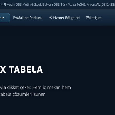
.tr
İvedik OSB Melih Gökçek Bulvarı OSB Türk Plaza 140/5, Ankara
(0312) 38
miz
Makine Parkuru
Hizmet Bölgeleri
İletişim
X TABELA
ıyla dikkat çeker. Hem iç mekan hem
tabela çözümleri sunar.