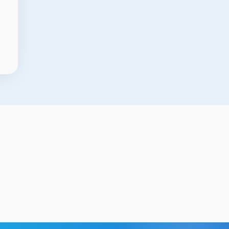
Kabartmalı Şişe
Gümüşhane UV Baskı