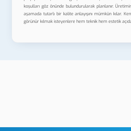
koşulları göz önünde bulundurularak planlanır. Üreti
aşamada tutarlı bir kalite anlayışını mümkün kılar. K
görünür kılmak isteyenlere hem teknik hem estetik açıda
 Hologram
Gümüşhane Altın Yaldız
Baskı