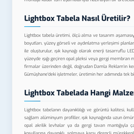
Lightbox Tabela Nasıl Üretilir?
Lightbox tabela üretimi, ölçü alma ve tasarım aşaması
boyutları, yüzey görseli ve aydınlatma yerleşimi planlan
ile oluşturulur, ışık kaynağı olarak enerji tasarruflu L
yüzeyde ışığı geçiren opal pleksi veya gergi membran m
firmalar üzerinden değil, doğrudan Damla Reklam'ın ke
Gümüşhane'deki işletmeler, üretimin her adımında tek bir
Lightbox Tabelada Hangi Malzem
Lightbox tabelanın dayanıklılığı ve görüntü kalitesi, ku
sağlam alüminyum profiller, ışık kaynağında uzun ömürl
opal akrilik levhalar ya da gergi tavan mantığıyla 
koşullarına dayanıklı, solmaya karşı dirençli mürekke