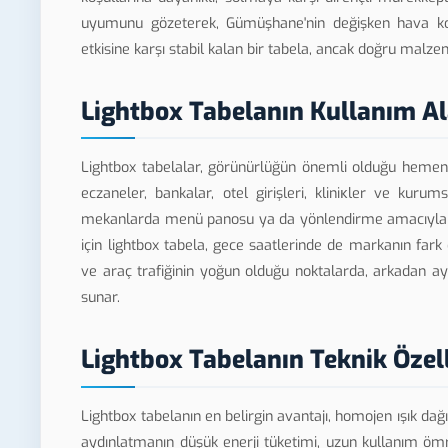
uyumunu gözeterek, Gümüşhane'nin değişken hava koş
etkisine karşı stabil kalan bir tabela, ancak doğru mal
Lightbox Tabelanın Kullanım Al
Lightbox tabelalar, görünürlüğün önemli olduğu hemen 
eczaneler, bankalar, otel girişleri, kliniкler ve kurum
mekanlarda menü panosu ya da yönlendirme amacıyla da 
için lightbox tabela, gece saatlerinde de markanın fark e
ve araç trafiğinin yoğun olduğu noktalarda, arkadan ay
sunar.
Lightbox Tabelanın Teknik Özell
Lightbox tabelanın en belirgin avantajı, homojen ışık dağ
aydınlatmanın düşük enerji tüketimi, uzun kullanım öm