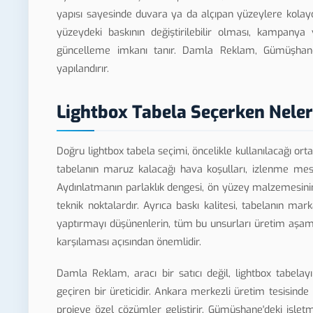
yapısı sayesinde duvara ya da alçıpan yüzeylere kolayca m
yüzeydeki baskının değiştirilebilir olması, kampanya
güncelleme imkanı tanır. Damla Reklam, Gümüşhane'de
yapılandırır.
Lightbox Tabela Seçerken Neler
Doğru lightbox tabela seçimi, öncelikle kullanılacağı or
tabelanın maruz kalacağı hava koşulları, izlenme mesa
Aydınlatmanın parlaklık dengesi, ön yüzey malzemesinin
teknik noktalardır. Ayrıca baskı kalitesi, tabelanın mark
yaptırmayı düşünenlerin, tüm bu unsurları üretim aşamas
karşılaması açısından önemlidir.
Damla Reklam, aracı bir satıcı değil, lightbox tabel
geçiren bir üreticidir. Ankara merkezli üretim tesisin
projeye özel çözümler geliştirir. Gümüşhane'deki işletme