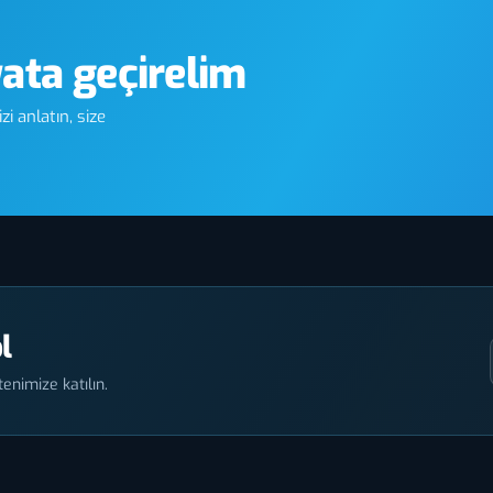
yata geçirelim
i anlatın, size
l
enimize katılın.