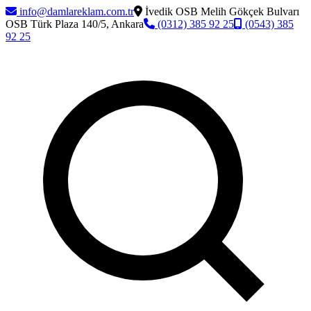
info@damlareklam.com.tr
İvedik OSB Melih Gökçek Bulvarı
OSB Türk Plaza 140/5, Ankara
(0312) 385 92 25
(0543) 385
92 25