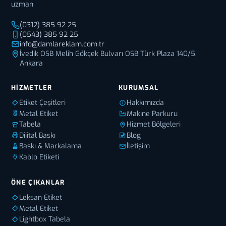
uzman
(0312) 385 92 25
(0543) 385 92 25
info@damlareklam.com.tr
İvedik OSB Melih Gökçek Bulvarı OSB Türk Plaza 140/5,
Ankara
HIZMETLER
KURUMSAL
Etiket Çeşitleri
Hakkımızda
Metal Etiket
Makine Parkuru
Tabela
Hizmet Bölgeleri
Dijital Baskı
Blog
Baskı & Markalama
İletişim
Kablo Etiketi
ÖNE ÇIKANLAR
Leksan Etiket
Metal Etiket
Lightbox Tabela