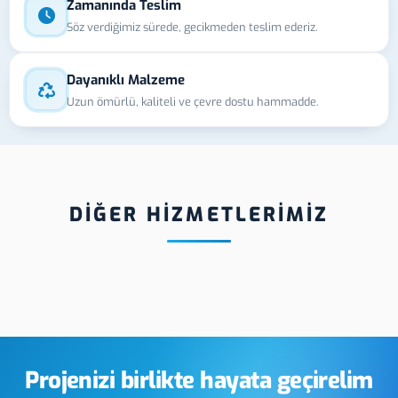
Zamanında Teslim
Söz verdiğimiz sürede, gecikmeden teslim ederiz.
Dayanıklı Malzeme
Uzun ömürlü, kaliteli ve çevre dostu hammadde.
DİĞER HİZMETLERİMİZ
Karaman Membran
Karaman Deri
Switch Tuş Takımı
Lazer Markalama
Üretimi
Projenizi birlikte hayata geçirelim