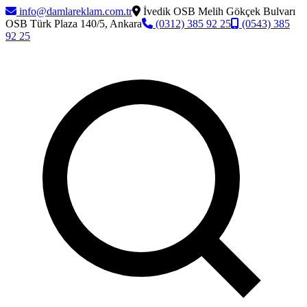
info@damlareklam.com.tr
İvedik OSB Melih Gökçek Bulvarı
OSB Türk Plaza 140/5, Ankara
(0312) 385 92 25
(0543) 385
92 25