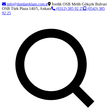
info@damlareklam.com.tr
İvedik OSB Melih Gökçek Bulvarı
OSB Türk Plaza 140/5, Ankara
(0312) 385 92 25
(0543) 385
92 25