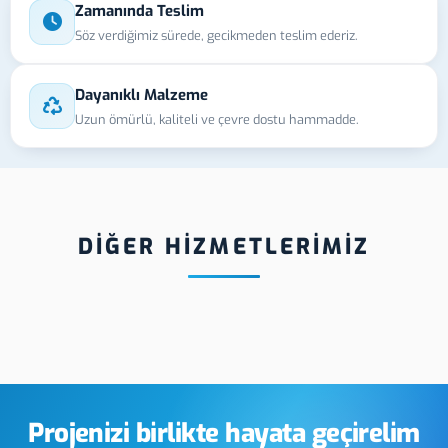
Zamanında Teslim
Söz verdiğimiz sürede, gecikmeden teslim ederiz.
Dayanıklı Malzeme
Uzun ömürlü, kaliteli ve çevre dostu hammadde.
DİĞER HİZMETLERİMİZ
ehir Paslanmaz
Kır
Kırşehir UV Baskı
t
Kab
Üre
Projenizi birlikte hayata geçirelim