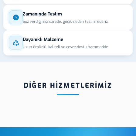
Zamanında Teslim
Söz verdiğimiz sürede, gecikmeden teslim ederiz.
Dayanıklı Malzeme
Uzun ömürlü, kaliteli ve çevre dostu hammadde.
DİĞER HİZMETLERİMİZ
azer
Kocaeli Leksan
Kocaeli Void
Etiket
Hologram Eti