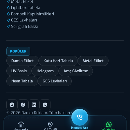
Metal Etiket
Lightbox Tabela
Bombeli Kapı İsimlikleri
GES Levhaları
Serigrafi Baskı
POPÜLER
Damla Etiket
Kutu Harf Tabela
Metal Etiket
UV Baskı
Hologram
Araç Giydirme
Neon Tabela
GES Levhaları
© 2026 Damla Reklam. Tüm hakları saklıdır.
Gizlilik
Şartlar
KVKK
Hemen Ara
Anasayfa
Yol Tarifi
WhatsApp