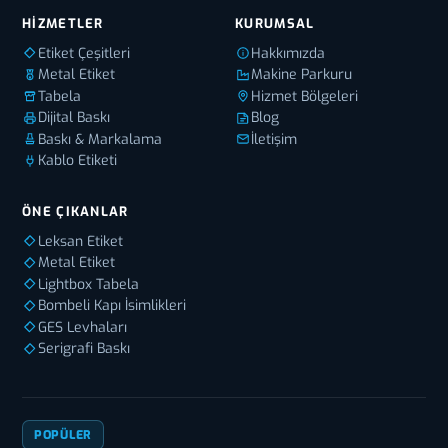
HIZMETLER
KURUMSAL
Etiket Çeşitleri
Hakkımızda
Metal Etiket
Makine Parkuru
Tabela
Hizmet Bölgeleri
Dijital Baskı
Blog
Baskı & Markalama
İletişim
Kablo Etiketi
ÖNE ÇIKANLAR
Leksan Etiket
Metal Etiket
Lightbox Tabela
Bombeli Kapı İsimlikleri
GES Levhaları
Serigrafi Baskı
POPÜLER