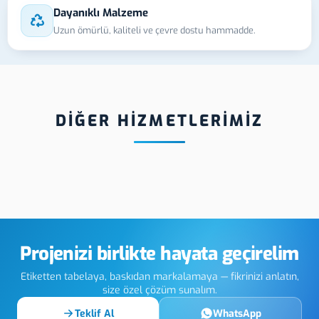
Dayanıklı Malzeme
Uzun ömürlü, kaliteli ve çevre dostu hammadde.
DİĞER HİZMETLERİMİZ
rsin Hologram
Mersin Folyo
M
ket
Kesim
L
Projenizi birlikte hayata geçirelim
Etiketten tabelaya, baskıdan markalamaya — fikrinizi anlatın,
size özel çözüm sunalım.
Teklif Al
WhatsApp