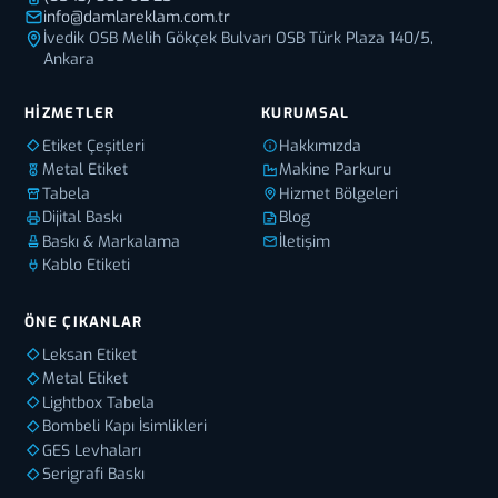
info@damlareklam.com.tr
İvedik OSB Melih Gökçek Bulvarı OSB Türk Plaza 140/5,
Ankara
HIZMETLER
KURUMSAL
Etiket Çeşitleri
Hakkımızda
Metal Etiket
Makine Parkuru
Tabela
Hizmet Bölgeleri
Dijital Baskı
Blog
Baskı & Markalama
İletişim
Kablo Etiketi
ÖNE ÇIKANLAR
Leksan Etiket
Metal Etiket
Lightbox Tabela
Bombeli Kapı İsimlikleri
GES Levhaları
Serigrafi Baskı