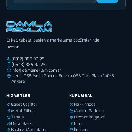
Etiket, tabela, baskı ve markalama çözümlerinde
uzman
(0312) 385 92 25
(0543) 385 92 25
info@damlareklam.com.tr
İvedik OSB Melih Gökçek Bulvarı OSB Türk Plaza 140/5,
Ankara
HIZMETLER
KURUMSAL
Etiket Çeşitleri
Hakkımızda
Metal Etiket
Makine Parkuru
Tabela
Hizmet Bölgeleri
Dijital Baskı
Blog
Baskı & Markalama
İletişim