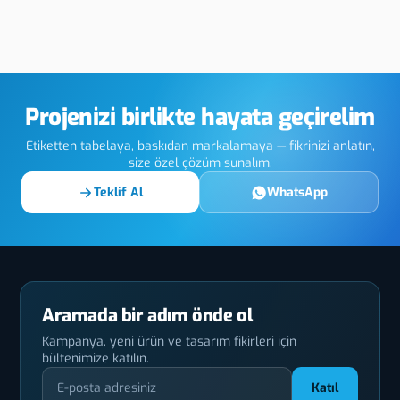
rinç Asit
Muğla Plastik
Muğla
Trafik Otopark
Baskı
Ekipman Üretimi
Projenizi birlikte hayata geçirelim
Etiketten tabelaya, baskıdan markalamaya — fikrinizi anlatın,
size özel çözüm sunalım.
Teklif Al
WhatsApp
Aramada bir adım önde ol
Kampanya, yeni ürün ve tasarım fikirleri için
bültenimize katılın.
Katıl