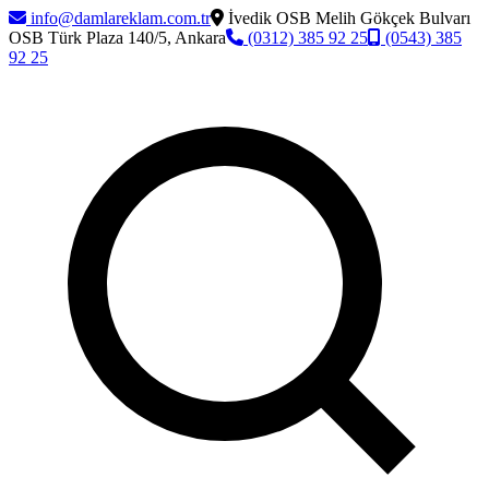
info@damlareklam.com.tr
İvedik OSB Melih Gökçek Bulvarı
OSB Türk Plaza 140/5, Ankara
(0312) 385 92 25
(0543) 385
92 25