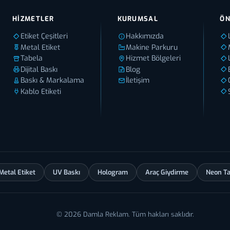
HIZMETLER
KURUMSAL
ÖN
Etiket Çeşitleri
Hakkımızda
Metal Etiket
Makine Parkuru
Tabela
Hizmet Bölgeleri
Dijital Baskı
Blog
Baskı & Markalama
İletişim
Kablo Etiketi
Metal Etiket
UV Baskı
Hologram
Araç Giydirme
Neon T
© 2026 Damla Reklam. Tüm hakları saklıdır.