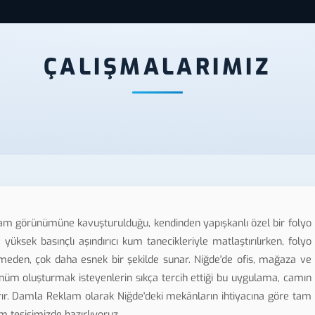
ÇALIŞMALARIMIZ
m görünümüne kavuşturulduğu, kendinden yapışkanlı özel bir folyo
sek basınçlı aşındırıcı kum tanecikleriyle matlaştırılırken, folyo
eden, çok daha esnek bir şekilde sunar. Niğde'de ofis, mağaza ve
nüm oluşturmak isteyenlerin sıkça tercih ettiği bu uygulama, camın
ırır. Damla Reklam olarak Niğde'deki mekânların ihtiyacına göre tam
 tesisimizde hazırlıyoruz.