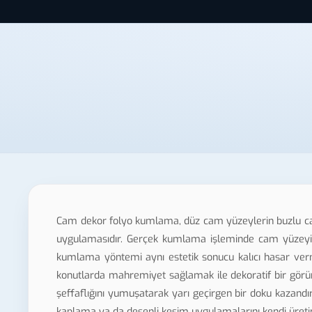
Cam dekor folyo kumlama, düz cam yüzeylerin buzlu ca
uygulamasıdır. Gerçek kumlama işleminde cam yüzeyi yük
kumlama yöntemi aynı estetik sonucu kalıcı hasar verm
konutlarda mahremiyet sağlamak ile dekoratif bir görü
şeffaflığını yumuşatarak yarı geçirgen bir doku kazand
kaplama ya da desenli kesim uygulamalarını kendi üretim