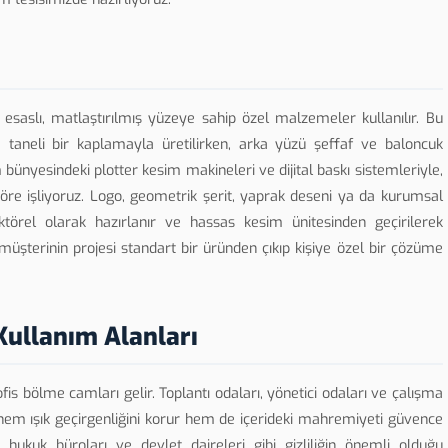
aslı, matlaştırılmış yüzeye sahip özel malzemeler kullanılır. Bu
 taneli bir kaplamayla üretilirken, arka yüzü şeffaf ve baloncuk
nyesindeki plotter kesim makineleri ve dijital baskı sistemleriyle,
göre işliyoruz. Logo, geometrik şerit, yaprak deseni ya da kurumsal
ktörel olarak hazırlanır ve hassas kesim ünitesinden geçirilerek
müşterinin projesi standart bir üründen çıkıp kişiye özel bir çözüme
ullanım Alanları
is bölme camları gelir. Toplantı odaları, yönetici odaları ve çalışma
hem ışık geçirgenliğini korur hem de içerideki mahremiyeti güvence
 hukuk büroları ve devlet daireleri gibi gizliliğin önemli olduğu