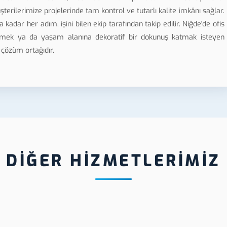
erilerimize projelerinde tam kontrol ve tutarlı kalite imkânı sağlar.
ar her adım, işini bilen ekip tarafından takip edilir. Niğde'de ofis
lemek ya da yaşam alanına dekoratif bir dokunuş katmak isteyen
 çözüm ortağıdır.
DİĞER HİZMETLERİMİZ
ğde Paslanmaz Asit
Niğde Plastik Trafik 
dirme
Ekipman Üretimi