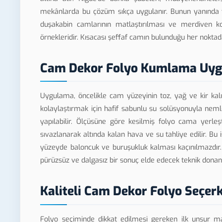
mekânlarda bu çözüm sıkça uygulanır. Bunun yanında v
duşakabin camlarının matlaştırılması ve merdiven ko
örnekleridir. Kısacası şeffaf camın bulunduğu her nokta
Cam Dekor Folyo Kumlama Uygu
Uygulama, öncelikle cam yüzeyinin toz, yağ ve kir kal
kolaylaştırmak için hafif sabunlu su solüsyonuyla nem
yapılabilir. Ölçüsüne göre kesilmiş folyo cama yerleşt
sıvazlanarak altında kalan hava ve su tahliye edilir. B
yüzeyde baloncuk ve buruşukluk kalması kaçınılmazdır.
pürüzsüz ve dalgasız bir sonuç elde edecek teknik donan
Kaliteli Cam Dekor Folyo Seçer
Folyo seçiminde dikkat edilmesi gereken ilk unsur mal