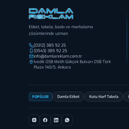
Etiket, tabela, baskı ve markalama
çözümlerinde uzman
(0312) 385 92 25
(0543) 385 92 25
info@damlareklam.com.tr
İvedik OSB Melih Gökçek Bulvarı OSB Türk
Plaza 140/5, Ankara
Damla Etiket
Kutu Harf Tabela
POPÜLER