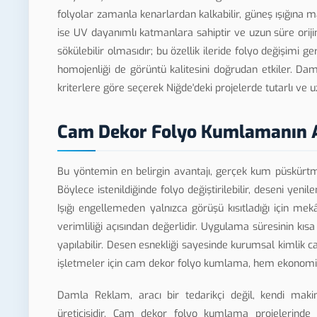
folyolar zamanla kenarlardan kalkabilir, güneş ışığına 
ise UV dayanımlı katmanlara sahiptir ve uzun süre orijin
sökülebilir olmasıdır; bu özellik ileride folyo değişim
homojenliği de görüntü kalitesini doğrudan etkiler. Da
kriterlere göre seçerek Niğde'deki projelerde tutarlı ve
Cam Dekor Folyo Kumlamanın A
Bu yöntemin en belirgin avantajı, gerçek kum püskürtm
Böylece istenildiğinde folyo değiştirilebilir, deseni yen
Işığı engellemeden yalnızca görüşü kısıtladığı için mek
verimliliği açısından değerlidir. Uygulama süresinin k
yapılabilir. Desen esnekliği sayesinde kurumsal kimlik ca
işletmeler için cam dekor folyo kumlama, hem ekonomik
Damla Reklam, aracı bir tedarikçi değil, kendi m
üreticisidir. Cam dekor folyo kumlama projelerin