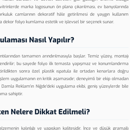
itrinlerde marka logosunun ön plana çıkarılması, ev banyolarında
rkuluk camlarının dekoratif hâle getirilmesi de yaygın kullanım
da dekor folyo kumlama estetik ve işlevsel bir seçenek sunar.
laması Nasıl Yapılır?
ıntılarından tamamen arındırılmasıyla başlar. Temiz yüzey, montajı
lendirilir; bu sayede folyo ilk temasta yapışmaz ve konumlandırma
irildikten sonra özel plastik ıspatula ile ortadan kenarlara doğru
u işlem uygulamanın en kritik aşamasıdır; deneyimli bir ekip olmadan
 Damla Reklam'ın Niğde'deki uygulama ekibi, geniş yüzeylerde bile
ıma sahiptir.
ken Nelere Dikkat Edilmeli?
zemenin kalınlığı ve yapışkan kalitesidir. İnce ve düşük gramajlı