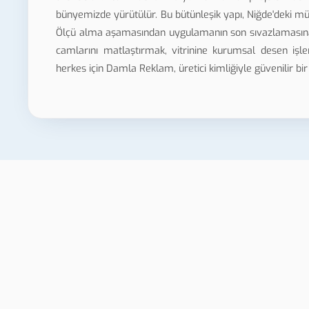
bünyemizde yürütülür. Bu bütünleşik yapı, Niğde'deki müşt
Ölçü alma aşamasından uygulamanın son sıvazlamasına kad
camlarını matlaştırmak, vitrinine kurumsal desen iş
herkes için Damla Reklam, üretici kimliğiyle güvenilir bir
Ni
askı
Niğde One Way Vision
İn