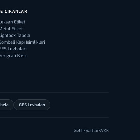
E ÇIKANLAR
Leksan Etiket
Metal Etiket
Lightbox Tabela
Bombeli Kapı İsimlikleri
GES Levhaları
Serigrafi Baskı
abela
GES Levhaları
Gizlilik
Şartlar
KVKK