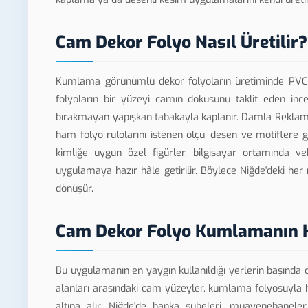
Cam Dekor Folyo Nasıl Üretilir?
Kumlama görünümlü dekor folyoların üretiminde PVC es
folyoların bir yüzeyi camın dokusunu taklit eden ince
bırakmayan yapışkan tabakayla kaplanır. Damla Reklam bü
ham folyo rulolarını istenen ölçü, desen ve motiflere 
kimliğe uygun özel figürler, bilgisayar ortamında ve
uygulamaya hazır hâle getirilir. Böylece Niğde'deki her 
dönüşür.
Cam Dekor Folyo Kumlamanın K
Bu uygulamanın en yaygın kullanıldığı yerlerin başında of
alanları arasındaki cam yüzeyler, kumlama folyosuyla 
altına alır. Niğde'de banka şubeleri, muayenehaneler,