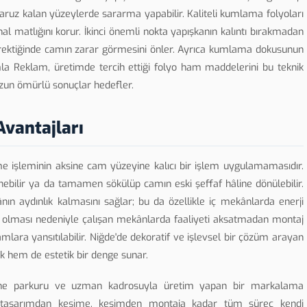
maruz kalan yüzeylerde sararma yapabilir. Kaliteli kumlama folyoları
al matlığını korur. İkinci önemli nokta yapışkanın kalıntı bırakmadan
i gerektiğinde camın zarar görmesini önler. Ayrıca kumlama dokusunun
mla Reklam, üretimde tercih ettiği folyo ham maddelerini bu teknik
 uzun ömürlü sonuçlar hedefler.
vantajları
e işleminin aksine cam yüzeyine kalıcı bir işlem uygulamamasıdır.
ilenebilir ya da tamamen sökülüp camın eski şeffaf hâline dönülebilir.
ânın aydınlık kalmasını sağlar; bu da özellikle iç mekânlarda enerji
ısa olması nedeniyle çalışan mekânlarda faaliyeti aksatmadan montaj
mlara yansıtılabilir. Niğde'de dekoratif ve işlevsel bir çözüm arayan
 hem de estetik bir denge sunar.
akine parkuru ve uzman kadrosuyla üretim yapan bir markalama
de tasarımdan kesime, kesimden montaja kadar tüm süreç kendi