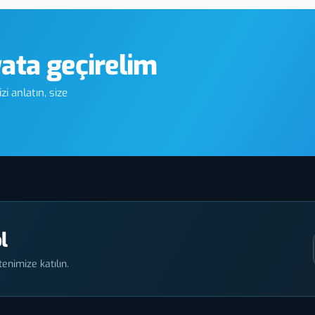
yata geçirelim
i anlatın, size
l
enimize katılın.