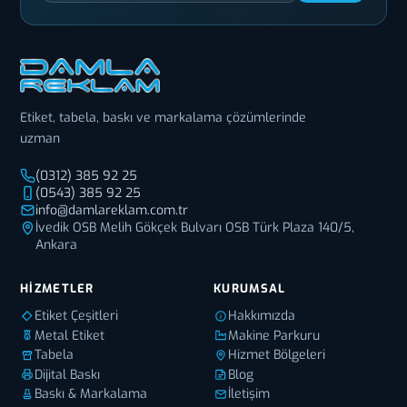
Etiket, tabela, baskı ve markalama çözümlerinde
uzman
(0312) 385 92 25
(0543) 385 92 25
info@damlareklam.com.tr
İvedik OSB Melih Gökçek Bulvarı OSB Türk Plaza 140/5,
Ankara
HIZMETLER
KURUMSAL
Etiket Çeşitleri
Hakkımızda
Metal Etiket
Makine Parkuru
Tabela
Hizmet Bölgeleri
Dijital Baskı
Blog
Baskı & Markalama
İletişim