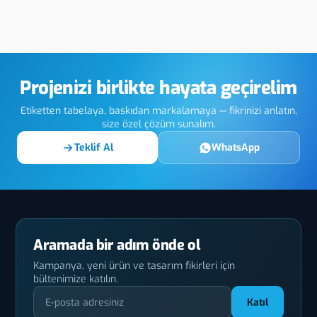
e Way
Niğde Otomotiv
Niğde Pl
Lazer Markalama
Trafik O
Ekipman
Projenizi birlikte hayata geçirelim
Etiketten tabelaya, baskıdan markalamaya — fikrinizi anlatın,
size özel çözüm sunalım.
Teklif Al
WhatsApp
Aramada bir adım önde ol
Kampanya, yeni ürün ve tasarım fikirleri için
bültenimize katılın.
Katıl