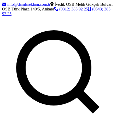
info@damlareklam.com.tr
İvedik OSB Melih Gökçek Bulvarı
OSB Türk Plaza 140/5, Ankara
(0312) 385 92 25
(0543) 385
92 25