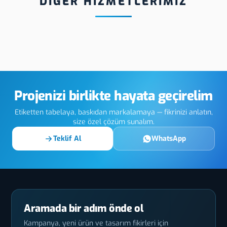
DİĞER HİZMETLERİMİZ
azer
Ordu Solar Etiket
Ordu Dijit
Üreticisi
Folyo
Projenizi birlikte hayata geçirelim
Etiketten tabelaya, baskıdan markalamaya — fikrinizi anlatın,
size özel çözüm sunalım.
Teklif Al
WhatsApp
Aramada bir adım önde ol
Kampanya, yeni ürün ve tasarım fikirleri için