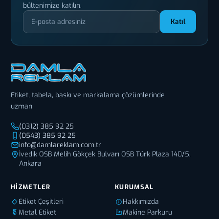
bültenimize katılın.
Katıl
Etiket, tabela, baskı ve markalama çözümlerinde
uzman
(0312) 385 92 25
(0543) 385 92 25
info@damlareklam.com.tr
İvedik OSB Melih Gökçek Bulvarı OSB Türk Plaza 140/5,
Ankara
HIZMETLER
KURUMSAL
Etiket Çeşitleri
Hakkımızda
Metal Etiket
Makine Parkuru