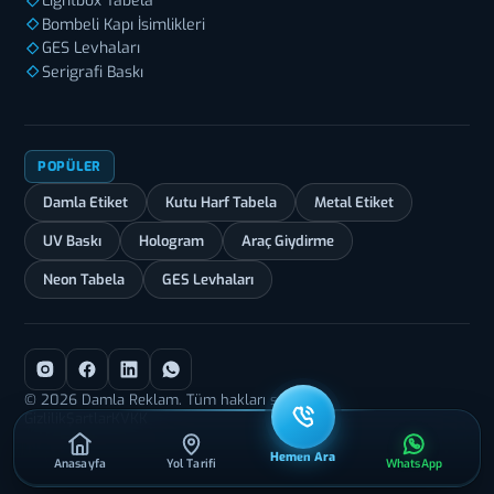
Lightbox Tabela
Bombeli Kapı İsimlikleri
GES Levhaları
Serigrafi Baskı
POPÜLER
Damla Etiket
Kutu Harf Tabela
Metal Etiket
UV Baskı
Hologram
Araç Giydirme
Neon Tabela
GES Levhaları
© 2026 Damla Reklam. Tüm hakları saklıdır.
Gizlilik
Şartlar
KVKK
Hemen Ara
Anasayfa
Yol Tarifi
WhatsApp