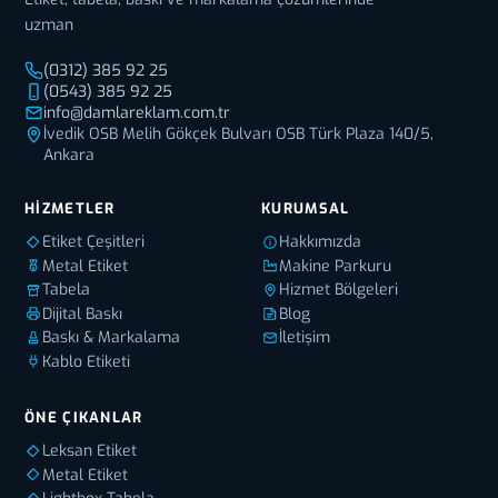
uzman
(0312) 385 92 25
(0543) 385 92 25
info@damlareklam.com.tr
İvedik OSB Melih Gökçek Bulvarı OSB Türk Plaza 140/5,
Ankara
HIZMETLER
KURUMSAL
Etiket Çeşitleri
Hakkımızda
Metal Etiket
Makine Parkuru
Tabela
Hizmet Bölgeleri
Dijital Baskı
Blog
Baskı & Markalama
İletişim
Kablo Etiketi
ÖNE ÇIKANLAR
Leksan Etiket
Metal Etiket