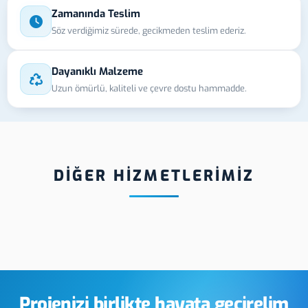
Zamanında Teslim
Söz verdiğimiz sürede, gecikmeden teslim ederiz.
Dayanıklı Malzeme
Uzun ömürlü, kaliteli ve çevre dostu hammadde.
DİĞER HİZMETLERİMİZ
Ordu D
la Etiket
Ordu Şeffaf Etiket
Kabart
Baskı
Projenizi birlikte hayata geçirelim