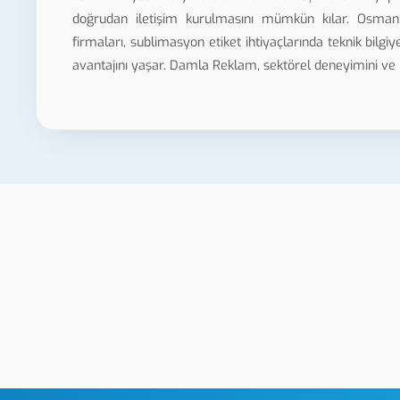
doğrudan iletişim kurulmasını mümkün kılar. Osmaniy
firmaları, sublimasyon etiket ihtiyaçlarında teknik bilgi
avantajını yaşar. Damla Reklam, sektörel deneyimini ve ü
Osmaniye Damla Etiket
Osmaniy