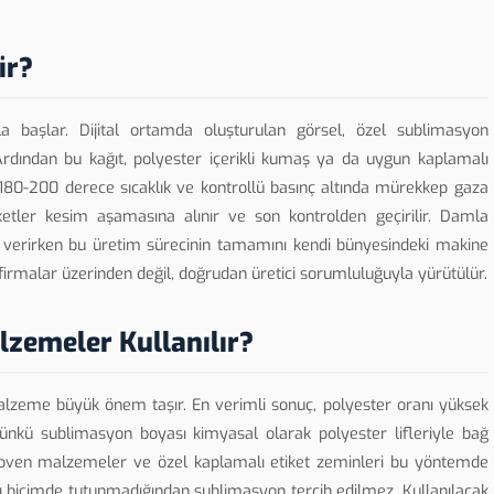
ir?
la başlar. Dijital ortamda oluşturulan görsel, özel sublimasyon
 Ardından bu kağıt, polyester içerikli kumaş ya da uygun kaplamalı
aşık 180-200 derece sıcaklık ve kontrollü basınç altında mürekkep gaza
tler kesim aşamasına alınır ve son kontrolden geçirilir. Damla
verirken bu üretim sürecinin tamamını kendi bünyesindeki makine
 firmalar üzerinden değil, doğrudan üretici sorumluluğuyla yürütülür.
zemeler Kullanılır?
malzeme büyük önem taşır. En verimli sonuç, polyester oranı yüksek
ünkü sublimasyon boyası kimyasal olarak polyester lifleriyle bağ
woven malzemeler ve özel kaplamalı etiket zeminleri bu yöntemde
alıcı biçimde tutunmadığından sublimasyon tercih edilmez. Kullanılacak