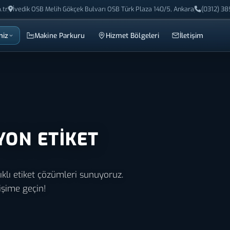
.tr
İvedik OSB Melih Gökçek Bulvarı OSB Türk Plaza 140/5, Ankara
(0312) 38
miz
Makine Parkuru
Hizmet Bölgeleri
İletişim
YON ETIKET
ıklı etiket çözümleri sunuyoruz.
tişime geçin!