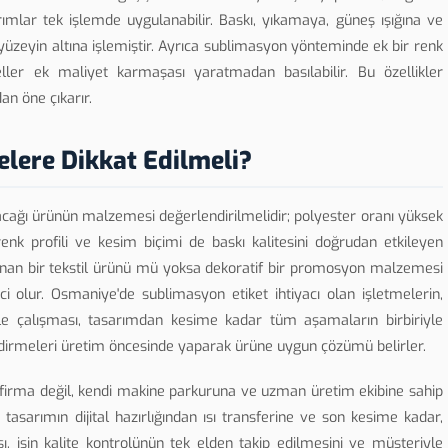
arımlar tek işlemde uygulanabilir. Baskı, yıkamaya, güneş ışığına ve
zeyin altına işlemiştir. Ayrıca sublimasyon yönteminde ek bir renk
eller ek maliyet karmaşası yaratmadan basılabilir. Bu özellikler
an öne çıkarır.
lere Dikkat Edilmeli?
nacağı ürünün malzemesi değerlendirilmelidir; polyester oranı yüksek
enk profili ve kesim biçimi de baskı kalitesini doğrudan etkileyen
yıkanan bir tekstil ürünü mü yoksa dekoratif bir promosyon malzemesi
 olur. Osmaniye'de sublimasyon etiket ihtiyacı olan işletmelerin,
yle çalışması, tasarımdan kesime kadar tüm aşamaların birbiriyle
dirmeleri üretim öncesinde yaparak ürüne uygun çözümü belirler.
firma değil, kendi makine parkuruna ve uzman üretim ekibine sahip
 tasarımın dijital hazırlığından ısı transferine ve son kesime kadar,
ı, işin kalite kontrolünün tek elden takip edilmesini ve müşteriyle