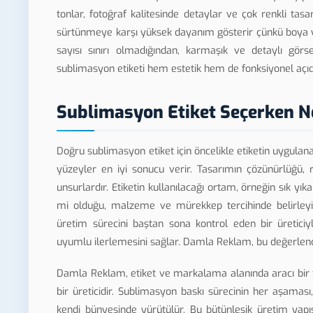
tonlar, fotoğraf kalitesinde detaylar ve çok renkli tas
sürtünmeye karşı yüksek dayanım gösterir çünkü boya yü
sayısı sınırı olmadığından, karmaşık ve detaylı görs
sublimasyon etiketi hem estetik hem de fonksiyonel açıd
Sublimasyon Etiket Seçerken Ne
Doğru sublimasyon etiket için öncelikle etiketin uygula
yüzeyler en iyi sonucu verir. Tasarımın çözünürlüğü, r
unsurlardır. Etiketin kullanılacağı ortam, örneğin sık 
mi olduğu, malzeme ve mürekkep tercihinde belirleyici
üretim sürecini baştan sona kontrol eden bir üretici
uyumlu ilerlemesini sağlar. Damla Reklam, bu değerlen
Damla Reklam, etiket ve markalama alanında aracı bir 
bir üreticidir. Sublimasyon baskı sürecinin her aşaması,
kendi bünyesinde yürütülür. Bu bütünleşik üretim yapıs