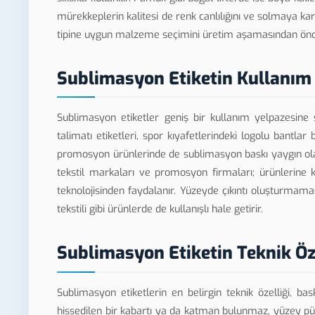
mürekkeplerin kalitesi de renk canlılığını ve solmaya ka
tipine uygun malzeme seçimini üretim aşamasından önce 
Sublimasyon Etiketin Kullanım 
Sublimasyon etiketler geniş bir kullanım yelpazesine s
talimatı etiketleri, spor kıyafetlerindeki logolu bantla
promosyon ürünlerinde de sublimasyon baskı yaygın olara
tekstil markaları ve promosyon firmaları; ürünlerine k
teknolojisinden faydalanır. Yüzeyde çıkıntı oluşturmama
tekstili gibi ürünlerde de kullanışlı hale getirir.
Sublimasyon Etiketin Teknik Öze
Sublimasyon etiketlerin en belirgin teknik özelliği, b
hissedilen bir kabartı ya da katman bulunmaz, yüzey pür