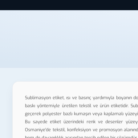
Sublimasyon etiket, ısı ve basınç yardımıyla boyanın doğ
baskı yöntemiyle üretilen tekstil ve ürün etiketidir. S
geçerek polyester bazlı kumaşın veya kaplamalı yüzeyin
Bu sayede etiket üzerindeki renk ve desenler yüzey
Osmaniye'de tekstil, konfeksiyon ve promosyon alanında
hem de dayanıklılık açısından tercih edilen bir çözümdür.