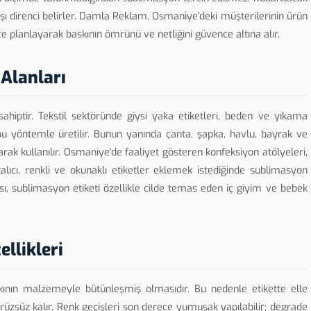
rşı direnci belirler. Damla Reklam, Osmaniye'deki müşterilerinin ürün
planlayarak baskının ömrünü ve netliğini güvence altına alır.
Alanları
ahiptir. Tekstil sektöründe giysi yaka etiketleri, beden ve yıkama
r bu yöntemle üretilir. Bunun yanında çanta, şapka, havlu, bayrak ve
k kullanılır. Osmaniye'de faaliyet gösteren konfeksiyon atölyeleri,
alıcı, renkli ve okunaklı etiketler eklemek istediğinde sublimasyon
sı, sublimasyon etiketi özellikle cilde temas eden iç giyim ve bebek
llikleri
askının malzemeyle bütünleşmiş olmasıdır. Bu nedenle etikette elle
üzsüz kalır. Renk geçişleri son derece yumuşak yapılabilir; degrade