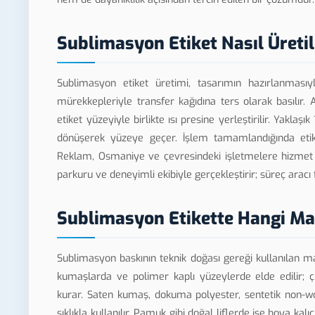
Sublimasyon Etiket Nasıl Üretil
Sublimasyon etiket üretimi, tasarımın hazırlanmasıy
mürekkepleriyle transfer kağıdına ters olarak basılır.
etiket yüzeyiyle birlikte ısı presine yerleştirilir. Yakl
dönüşerek yüzeye geçer. İşlem tamamlandığında etike
Reklam, Osmaniye ve çevresindeki işletmelere hizmet 
parkuru ve deneyimli ekibiyle gerçekleştirir; süreç aracı
Sublimasyon Etikette Hangi Mal
Sublimasyon baskının teknik doğası gereği kullanılan 
kumaşlarda ve polimer kaplı yüzeylerde elde edilir; ç
kurar. Saten kumaş, dokuma polyester, sentetik non-
sıklıkla kullanılır. Pamuk gibi doğal liflerde ise boya k