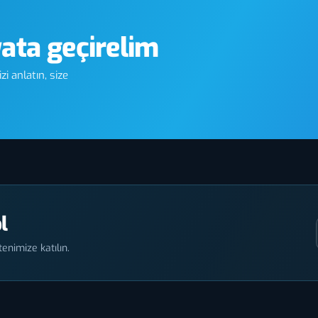
yata geçirelim
i anlatın, size
l
enimize katılın.