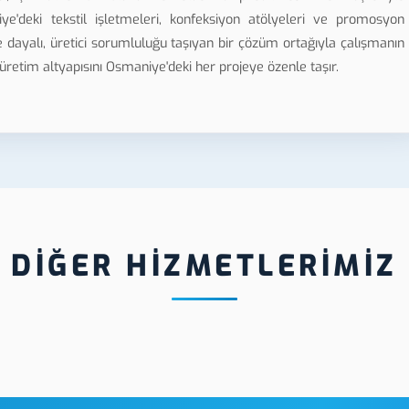
e'deki tekstil işletmeleri, konfeksiyon atölyeleri ve promosyon
ye dayalı, üretici sorumluluğu taşıyan bir çözüm ortağıyla çalışmanın
retim altyapısını Osmaniye'deki her projeye özenle taşır.
DİĞER HİZMETLERİMİZ
Osmaniye İş Güvenliği
e Metal UV Baskı
Levha Üretimi