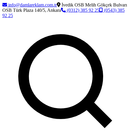
info@damlareklam.com.tr
İvedik OSB Melih Gökçek Bulvarı
OSB Türk Plaza 140/5, Ankara
(0312) 385 92 25
(0543) 385
92 25