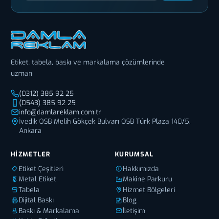
Etiket, tabela, baskı ve markalama çözümlerinde
uzman
(0312) 385 92 25
(0543) 385 92 25
info@damlareklam.com.tr
İvedik OSB Melih Gökçek Bulvarı OSB Türk Plaza 140/5,
Ankara
HIZMETLER
KURUMSAL
Etiket Çeşitleri
Hakkımızda
Metal Etiket
Makine Parkuru
Tabela
Hizmet Bölgeleri
Dijital Baskı
Blog
Baskı & Markalama
İletişim