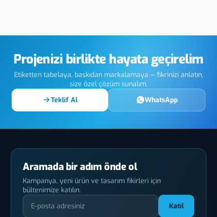
ya One Way
Sakarya Altın
Saka
n
Yaldız Baskı
Etik
Projenizi birlikte hayata geçirelim
Etiketten tabelaya, baskıdan markalamaya — fikrinizi anlatın,
size özel çözüm sunalım.
Teklif Al
WhatsApp
Aramada bir adım önde ol
Kampanya, yeni ürün ve tasarım fikirleri için
bültenimize katılın.
Katıl