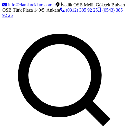
info@damlareklam.com.tr
İvedik OSB Melih Gökçek Bulvarı
OSB Türk Plaza 140/5, Ankara
(0312) 385 92 25
(0543) 385
92 25