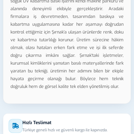
soğuk UV kabartma baskı işlerini kendi makine parkuru ve
alanında deneyimli ekibiyle gerçekleştirir. Aradaki
firmalara iş devretmeden, tasarımdan baskıya ve
kabartma uygulamasına kadar her aşamayı doğrudan
kontrol ettiğimiz için Şırnak'a ulaşan ürünlerde renk, doku
ve kabartma tutarlılığı korunur. Üretim sürecine hâkim
olmak, olası hataları erken fark etme ve işi ilk seferde
doğru çıkarma imkânı sağlar. Şırnak'taki işletmeler,
kurumsal kimliklerini yansıtan basılı materyallerinde fark
yaratan bu tekniği, üretimin her adımını bilen bir ekiple
hayata geçirme olanağı bulur. Böylece hem teknik
doğruluk hem de görsel kalite tek elden yönetilmiş olur.
Hızlı Teslimat
Türkiye geneli hızlı ve güvenli kargo ile kapınızda.