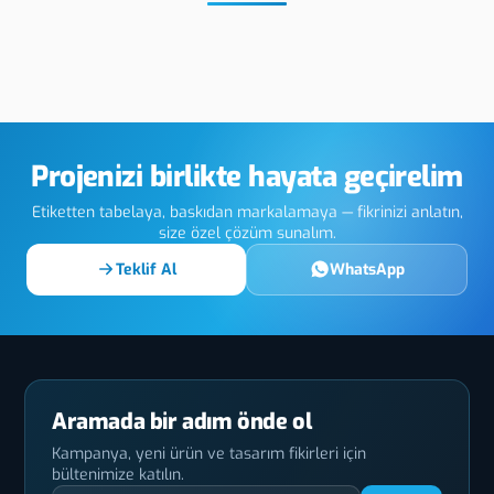
Şırnak Eloksallı
Şırnak Ahşap UV
Fiber Lazer Kazıma
Baskı
Projenizi birlikte hayata geçirelim
Etiketten tabelaya, baskıdan markalamaya — fikrinizi anlatın,
size özel çözüm sunalım.
Teklif Al
WhatsApp
Aramada bir adım önde ol
Kampanya, yeni ürün ve tasarım fikirleri için
bültenimize katılın.