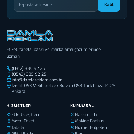
Katıl
Etiket, tabela, baskı ve markalama çözümlerinde
uzman
(0312) 385 92 25
(0543) 385 92 25
info@damlareklam.com.tr
İvedik OSB Melih Gökçek Bulvarı OSB Türk Plaza 140/5,
Ankara
HIZMETLER
KURUMSAL
Etiket Çeşitleri
Hakkımızda
Metal Etiket
Makine Parkuru
Tabela
Hizmet Bölgeleri
Dijital Baskı
Blog