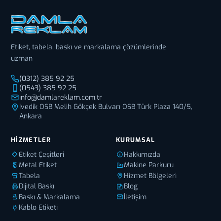
Etiket, tabela, baskı ve markalama çözümlerinde
uzman
(0312) 385 92 25
(0543) 385 92 25
info@damlareklam.com.tr
İvedik OSB Melih Gökçek Bulvarı OSB Türk Plaza 140/5,
Ankara
HIZMETLER
KURUMSAL
Etiket Çeşitleri
Hakkımızda
Metal Etiket
Makine Parkuru
Tabela
Hizmet Bölgeleri
Dijital Baskı
Blog
Baskı & Markalama
İletişim
Kablo Etiketi