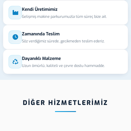
Kendi Üretimimiz
Gelişmiş makine parkurumuzla tüm süreç bize ait.
Zamanında Teslim
Söz verdiğimiz sürede, gecikmeden teslim ederiz.
Dayanıklı Malzeme
Uzun ömürlü, kaliteli ve çevre dostu hammadde.
DİĞER HİZMETLERİMİZ
s Dekota
Sivas Zamak
Siv