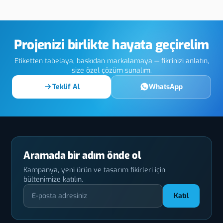
ks UV Baskı
Döküm Etiket
Üret
Projenizi birlikte hayata geçirelim
Etiketten tabelaya, baskıdan markalamaya — fikrinizi anlatın,
size özel çözüm sunalım.
Teklif Al
WhatsApp
Aramada bir adım önde ol
Kampanya, yeni ürün ve tasarım fikirleri için
bültenimize katılın.
Katıl