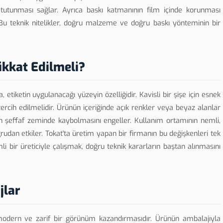
tutunması sağlar. Ayrıca baskı katmanının film içinde korunması
 Bu teknik nitelikler, doğru malzeme ve doğru baskı yönteminin bir
ikkat Edilmeli?
 etiketin uygulanacağı yüzeyin özelliğidir. Kavisli bir şişe için esnek
r tercih edilmelidir. Ürünün içeriğinde açık renkler veya beyaz alanlar
in şeffaf zeminde kaybolmasını engeller. Kullanım ortamının nemli,
udan etkiler. Tokat'ta üretim yapan bir firmanın bu değişkenleri tek
i bir üreticiyle çalışmak, doğru teknik kararların baştan alınmasını
jlar
modern ve zarif bir görünüm kazandırmasıdır. Ürünün ambalajıyla