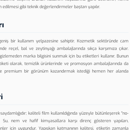
h edilmesi gibi teknik değerlendirmeler baştan yapılır.
rı
geniş bir kullanım yelpazesine sahiptir. Kozmetik sektöründe cam
de reçel, bal ve zeytinyağı ambalajlarında sıkça karşımıza çıkar.
 gizlemeden marka bilgisini sunmak için bu etiketleri kullanır. Bunun
tiketi olarak, temizlik ürünlerinde ve promosyon ambalajlarında da
nlerine premium bir görünüm kazandırmak istediği hemen her alanda
i
k saydamlığıdır; kaliteli film kullanıldığında yüzeyle bütünleşerek "no-
r. Su, nem ve hafif kimyasallara karşı direnç gösteren yapıları,
nler için uygundur. Yapışkan katmanının kalitesi, etiketin zamanla