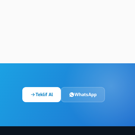
Tokat Alüminyum Asit
t Etiket
İndirme Etiket
Teklif Al
WhatsApp