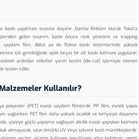
rine baskı yapılması esasına dayanır. Damla Reklam olarak Tokat'a
şteriden gelen tasarım, baskı öncesi renk yönetimi ve trapping
ı saydam film, dijital ya da flekso baskı sistemlerinde yüksek
ünmesi için gerektiğinde opak beyaz bir alt baskı katmanı uygulanır;
askının ardından etiketler yarım kesim (die-cut) işlemiyle istenen
e teslim edilir.
 Malzemeler Kullanılır?
ya polyester (PET) esaslı saydam filmlerdir. PP film, esnek yapısı
uyum sağlarken, PET film daha yüksek sıcaklık ve kimyasal dayanımı
ında, yüzeye güçlü yapışma sağlayan akrilik esaslı yapışkan katmanı
soluk atmayacak, uzun ömürlü UV veya solvent bazlı mürekkeplerdir.
lzeme seçimi, ürünün kullanım koşullarına göre belirlenir; nemli