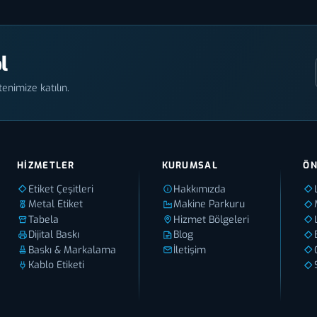
l
enimize katılın.
HIZMETLER
KURUMSAL
ÖN
Etiket Çeşitleri
Hakkımızda
Metal Etiket
Makine Parkuru
Tabela
Hizmet Bölgeleri
Dijital Baskı
Blog
Baskı & Markalama
İletişim
Kablo Etiketi