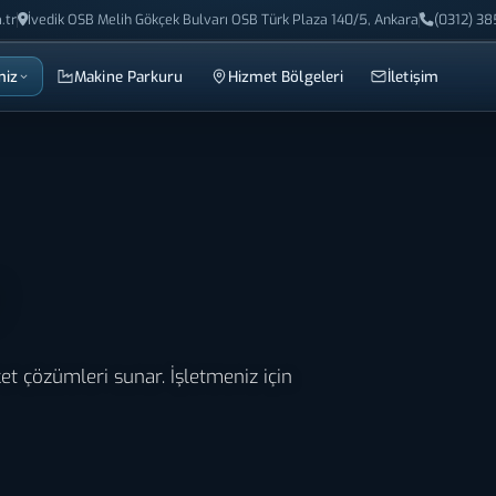
.tr
İvedik OSB Melih Gökçek Bulvarı OSB Türk Plaza 140/5, Ankara
(0312) 38
miz
Makine Parkuru
Hizmet Bölgeleri
İletişim
T
iket çözümleri sunar. İşletmeniz için