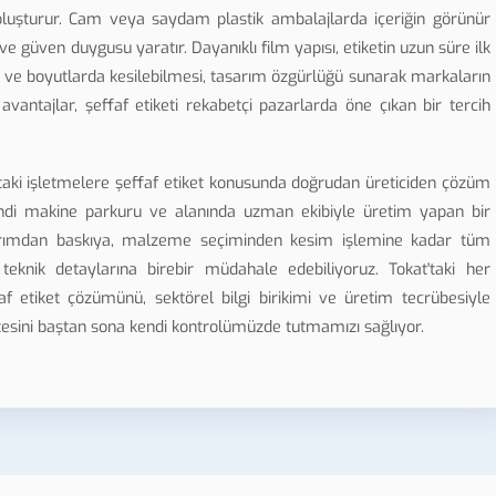
gı oluşturur. Cam veya saydam plastik ambalajlarda içeriğin görünür
ve güven duygusu yaratır. Dayanıklı film yapısı, etiketin uzun süre ilk
l ve boyutlarda kesilebilmesi, tasarım özgürlüğü sunarak markaların
vantajlar, şeffaf etiketi rekabetçi pazarlarda öne çıkan bir tercih
taki işletmelere şeffaf etiket konusunda doğrudan üreticiden çözüm
 kendi makine parkuru ve alanında uzman ekibiyle üretim yapan bir
sarımdan baskıya, malzeme seçiminden kesim işlemine kadar tüm
 teknik detaylarına birebir müdahale edebiliyoruz. Tokat'taki her
 etiket çözümünü, sektörel bilgi birikimi ve üretim tecrübesiyle
alitesini baştan sona kendi kontrolümüzde tutmamızı sağlıyor.