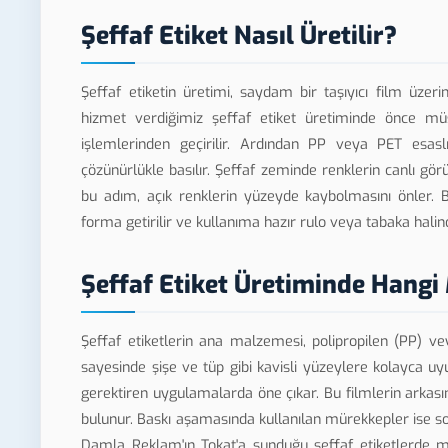
Şeffaf Etiket Nasıl Üretilir?
Şeffaf etiketin üretimi, saydam bir taşıyıcı film üze
hizmet verdiğimiz şeffaf etiket üretiminde önce mü
işlemlerinden geçirilir. Ardından PP veya PET esasl
çözünürlükle basılır. Şeffaf zeminde renklerin canlı gör
bu adım, açık renklerin yüzeyde kaybolmasını önler. B
forma getirilir ve kullanıma hazır rulo veya tabaka halind
Şeffaf Etiket Üretiminde Hangi
Şeffaf etiketlerin ana malzemesi, polipropilen (PP) ve
sayesinde şişe ve tüp gibi kavisli yüzeylere kolayca 
gerektiren uygulamalarda öne çıkar. Bu filmlerin arkas
bulunur. Baskı aşamasında kullanılan mürekkepler ise 
Damla Reklam'ın Tokat'a sunduğu şeffaf etiketlerde ma