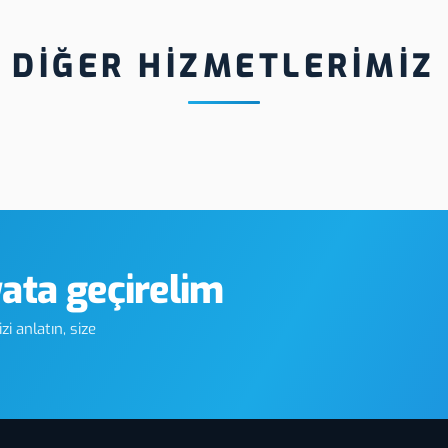
DİĞER HİZMETLERİMİZ
Tokat Membran Switch Tuş
Tokat Slim Cu
Takımı Üretimi
yata geçirelim
i anlatın, size