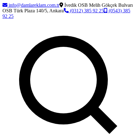
info@damlareklam.com.tr
İvedik OSB Melih Gökçek Bulvarı
OSB Türk Plaza 140/5, Ankara
(0312) 385 92 25
(0543) 385
92 25