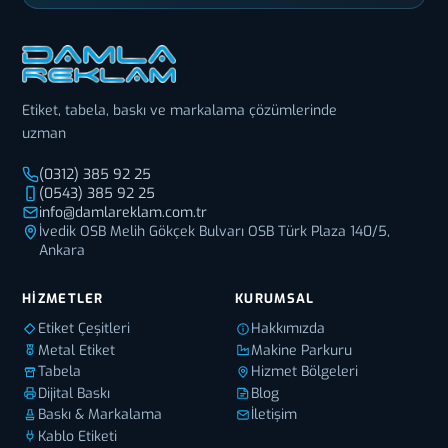
Etiket, tabela, baskı ve markalama çözümlerinde
uzman
(0312) 385 92 25
(0543) 385 92 25
info@damlareklam.com.tr
İvedik OSB Melih Gökçek Bulvarı OSB Türk Plaza 140/5,
Ankara
HIZMETLER
KURUMSAL
Etiket Çeşitleri
Hakkımızda
Metal Etiket
Makine Parkuru
Tabela
Hizmet Bölgeleri
Dijital Baskı
Blog
Baskı & Markalama
İletişim
Kablo Etiketi