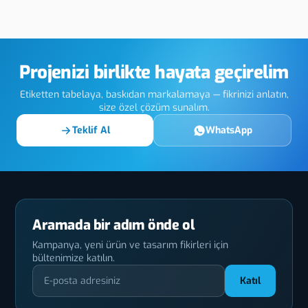
eksan
Tunceli Tampon
Tunceli 
Baskı
Baskı
Projenizi birlikte hayata geçirelim
Etiketten tabelaya, baskıdan markalamaya — fikrinizi anlatın,
size özel çözüm sunalım.
Teklif Al
WhatsApp
Aramada bir adım önde ol
Kampanya, yeni ürün ve tasarım fikirleri için
bültenimize katılın.
Katıl