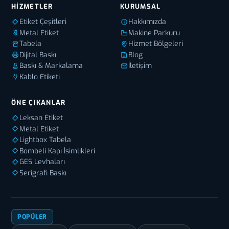
HIZMETLER
KURUMSAL
Etiket Çeşitleri
Hakkımızda
Metal Etiket
Makine Parkuru
Tabela
Hizmet Bölgeleri
Dijital Baskı
Blog
Baskı & Markalama
İletişim
Kablo Etiketi
ÖNE ÇIKANLAR
Leksan Etiket
Metal Etiket
Lightbox Tabela
Bombeli Kapı İsimlikleri
GES Levhaları
Serigrafi Baskı
POPÜLER