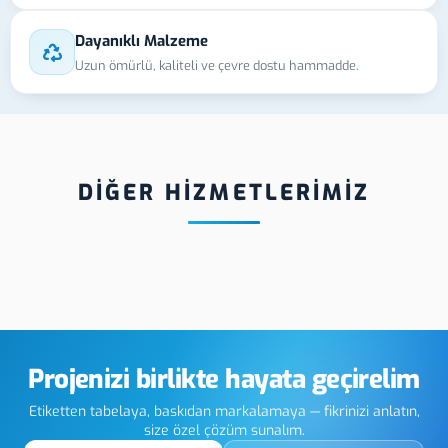
Dayanıklı Malzeme
Uzun ömürlü, kaliteli ve çevre dostu hammadde.
DİĞER HİZMETLERİMİZ
va Makine
Yalova Membran
Yal
 Etiket
Switch Tuş Takımı
UV 
Üretimi
Teks
Projenizi birlikte hayata geçirelim
Etiketten tabelaya, baskıdan markalamaya — fikrinizi anlatın,
size özel çözüm sunalım.