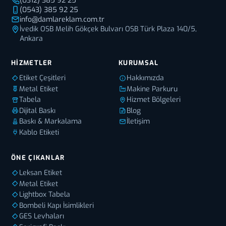
(0312) 385 92 25
(0543) 385 92 25
info@damlareklam.com.tr
İvedik OSB Melih Gökçek Bulvarı OSB Türk Plaza 140/5,
Ankara
HIZMETLER
KURUMSAL
Etiket Çeşitleri
Hakkımızda
Metal Etiket
Makine Parkuru
Tabela
Hizmet Bölgeleri
Dijital Baskı
Blog
Baskı & Markalama
İletişim
Kablo Etiketi
ÖNE ÇIKANLAR
Leksan Etiket
Metal Etiket
Lightbox Tabela
Bombeli Kapı İsimlikleri
GES Levhaları