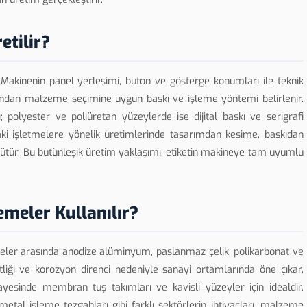
etilir?
. Makinenin panel yerleşimi, buton ve gösterge konumları ile teknik
rdından malzeme seçimine uygun baskı ve işleme yöntemi belirlenir.
olyester ve poliüretan yüzeylerde ise dijital baskı ve serigrafi
'taki işletmelere yönelik üretimlerinde tasarımdan kesime, baskıdan
ütür. Bu bütünleşik üretim yaklaşımı, etiketin makineye tam uyumlu
emeler Kullanılır?
meler arasında anodize alüminyum, paslanmaz çelik, polikarbonat ve
liği ve korozyon direnci nedeniyle sanayi ortamlarında öne çıkar.
sayesinde membran tuş takımları ve kavisli yüzeyler için idealdir.
metal işleme tezgahları gibi farklı sektörlerin ihtiyaçları, malzeme