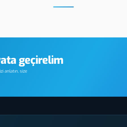
Yozgat Rezopal Kazıma
Yozgat Meta
Etiket
yata geçirelim
i anlatın, size