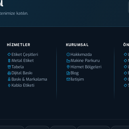
l
enimize katılın.
HIZMETLER
KURUMSAL
ÖN
Etiket Çeşitleri
Hakkımızda
Metal Etiket
Makine Parkuru
Tabela
Hizmet Bölgeleri
Dijital Baskı
Blog
Baskı & Markalama
İletişim
Kablo Etiketi