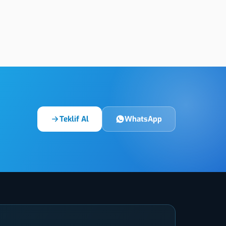
Yozgat Kabartmalı Tekstil
l UV Baskı
Etiket
Teklif Al
WhatsApp