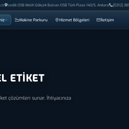
.tr
İvedik OSB Melih Gökçek Bulvarı OSB Türk Plaza 140/5, Ankara
(0312) 38
miz
Makine Parkuru
Hizmet Bölgeleri
İletişim
L ETIKET
iket çözümleri sunar. İhtiyacınıza