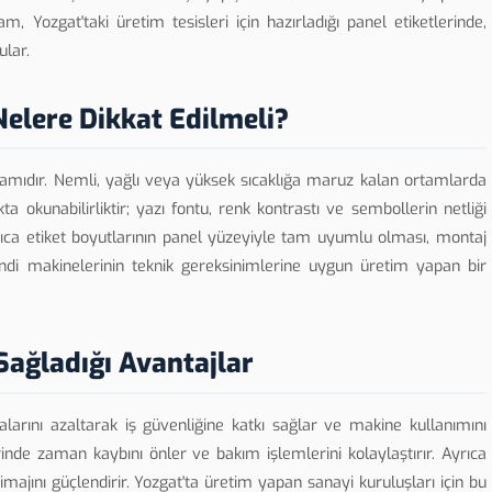
 Yozgat'taki üretim tesisleri için hazırladığı panel etiketlerinde,
ular.
Nelere Dikkat Edilmeli?
rtamıdır. Nemli, yağlı veya yüksek sıcaklığa maruz kalan ortamlarda
a okunabilirliktir; yazı fontu, renk kontrastı ve sembollerin netliği
rıca etiket boyutlarının panel yüzeyiyle tam uyumlu olması, montaj
 kendi makinelerinin teknik gereksinimlerine uygun üretim yapan bir
 Sağladığı Avantajlar
alarını azaltarak iş güvenliğine katkı sağlar ve makine kullanımını
rinde zaman kaybını önler ve bakım işlemlerini kolaylaştırır. Ayrıca
jını güçlendirir. Yozgat'ta üretim yapan sanayi kuruluşları için bu