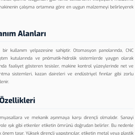
k makinenin çalışma ortamına göre en uygun malzemeyi belirleyerek
anım Alanları
ş bir kullanım yelpazesine sahiptir. Otomasyon panolarında, CNC
ğıtım kutularında ve pnömatik-hidrolik sistemlerde yaygın olarak
nında faaliyet gösteren tesisler, makine kontrol yüzeylerinde net ve
ıtma sistemleri, kazan daireleri ve endüstriyel fırınlar gibi zorlu
enir.
Özellikleri
 kimyasallara ve mekanik aşınmaya karşı dirençli olmalıdır. Sanayi
ole ışık gibi etkenler etiketin ömrünü doğrudan belirler. Bu nedenle
k önem taşır. Yüksek dirençli yapıştırıcılar, etiketin metal veya plastik